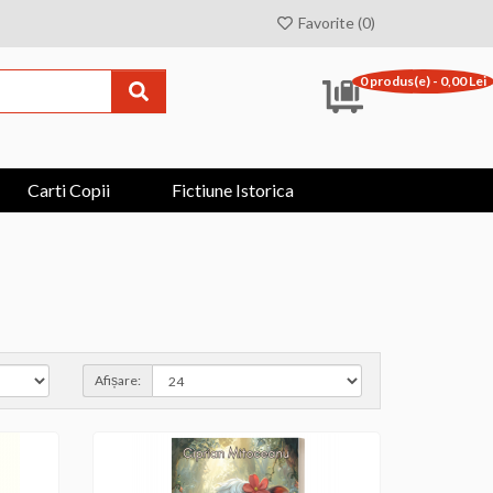
Favorite (0)
0 produs(e) - 0,00 Lei
Carti Copii
Fictiune Istorica
Afișare: