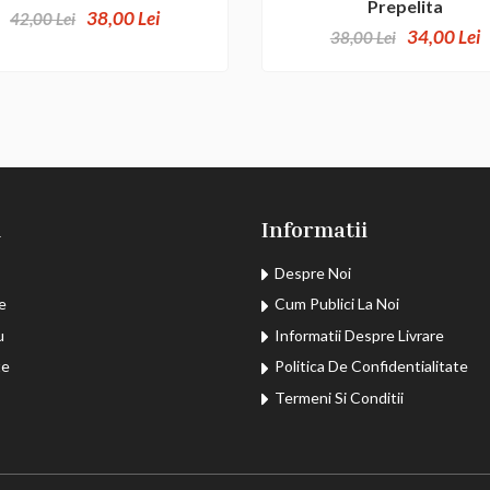
Prepelita
38,00 Lei
42,00 Lei
34,00 Lei
38,00 Lei
u
Informatii
Despre Noi
e
Cum Publici La Noi
u
Informatii Despre Livrare
te
Politica De Confidentialitate
Termeni Si Conditii