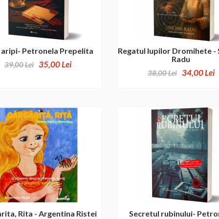
 aripi- Petronela Prepelita
Regatul lupilor Dromihete -
Radu
35,00 Lei
39,00 Lei
34,00 Lei
38,00 Lei
ita, Rita - Argentina Ristei
Secretul rubinului- Petro