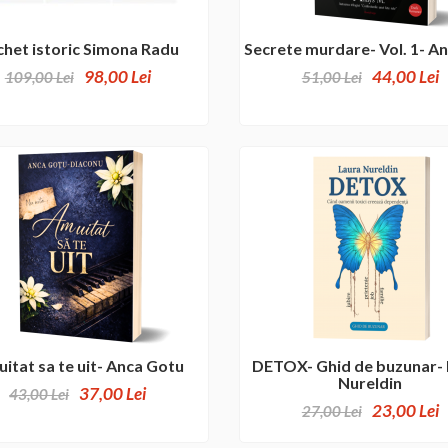
chet istoric Simona Radu
Secrete murdare- Vol. 1- A
98,00 Lei
44,00 Lei
109,00 Lei
51,00 Lei
uitat sa te uit- Anca Gotu
DETOX- Ghid de buzunar- 
Nureldin
37,00 Lei
43,00 Lei
23,00 Lei
27,00 Lei