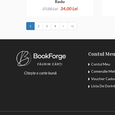
Radu
34,00 Lei
37,00 Lei
1
2
3
4
>
>|
Contul Me
Contul Meu
Comenzile Mel
Citește o carte bună
Voucher Cado
Lista De Dorin