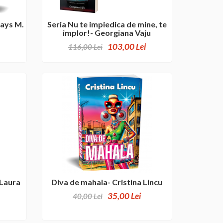
nays M.
Seria Nu te impiedica de mine, te
implor!- Georgiana Vaju
103,00 Lei
116,00 Lei
Laura
Diva de mahala- Cristina Lincu
35,00 Lei
40,00 Lei