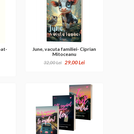
pat-
June, vacuta familiei- Ciprian
Mitoceanu
29,00 Lei
32,00 Lei