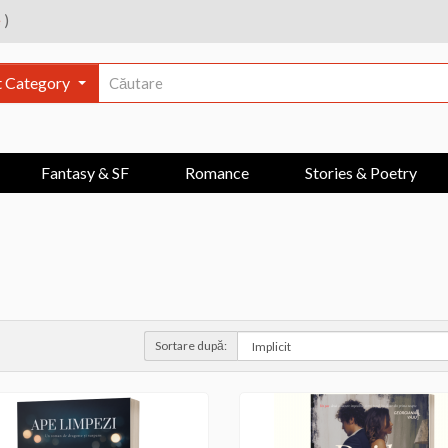
e
)
t Category
Fantasy & SF
Romance
Stories & Poetry
Sortare după: