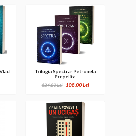
 Vlad
Trilogia Spectra- Petronela
Prepelita
108,00 Lei
124,00 Lei