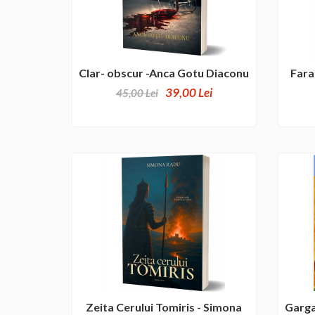
Clar- obscur -Anca Gotu Diaconu
Fara
39,00 Lei
45,00 Lei
Zeita Cerului Tomiris - Simona
Gargar