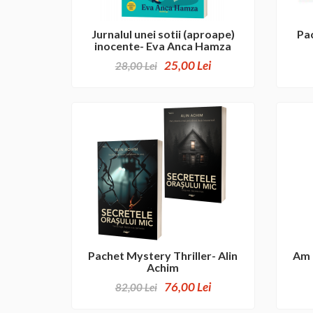
Jurnalul unei sotii (aproape)
Pa
inocente- Eva Anca Hamza
25,00 Lei
28,00 Lei
Pachet Mystery Thriller- Alin
Am 
Achim
76,00 Lei
82,00 Lei