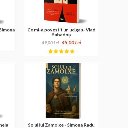
 Simona
Ce mi-a povestit un ucigaș- Vlad
Sabadoș
45,00 Lei
49,00 Lei
nela
Solul lui Zamolxe - Simona Radu