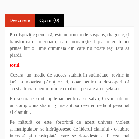
Descriere
Opinii (0)
Predispoziție genetică, este un roman de
suspans, dragoste, și
transformare interioară, care urmărește lupta unei femei
prinse într-o lume criminală din care nu poate ieși fără să
piardă
totul.
Cezara, un medic de succes stabilit în străinătate, revine în
țară la moartea părinților ei, doar pentru a descoperi că
aceștia lucrau pentru o rețea mafiotă pe care au înșelat-o.
Ea și sora ei sunt răpite iar pentru a se salva, Cezara obține
un compromis straniu și riscant: să devină medicul personal
al clanului.
Pe măsură ce este absorbită de acest univers violent
și
manipulator, se îndrăgostește de liderul clanului - o iubire
interzisă și neașteptată, care se dovedește a fi cea mai