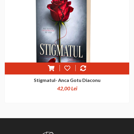
Stigmatul- Anca Gotu Diaconu
42,00 Lei