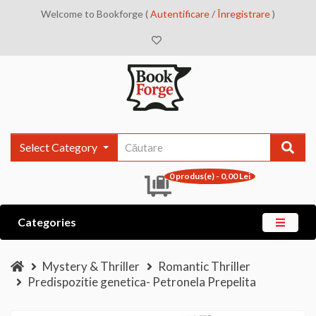
Welcome to Bookforge (
Autentificare
/
Înregistrare
)
Select Category
0 produs(e) - 0,00 Lei
Categories
Mystery & Thriller
Romantic Thriller
Predispozitie genetica- Petronela Prepelita