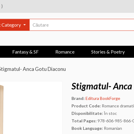
e
)
t Category
Fantasy & SF
Romance
Stories & Poetry
Stigmatul- Anca Gotu Diaconu
Stigmatul- Anca
Brand:
Editura BookForge
Product Code:
Romance dramatic
Disponibilitate:
În stoc
Total Pages:
978-606-985-866-
Book Language:
Romanian