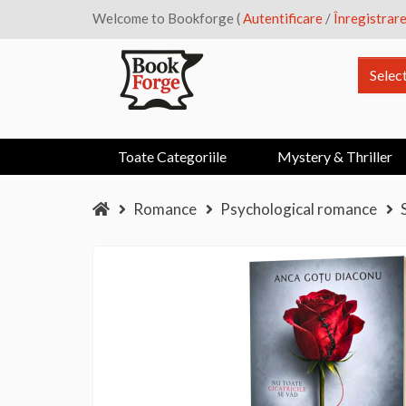
Welcome to Bookforge (
Autentificare
/
Înregistrar
Selec
Toate Categoriile
Mystery & Thriller
Romance
Psychological romance