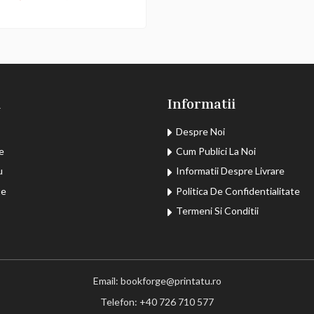
u
Informatii
Despre Noi
e
Cum Publici La Noi
u
Informatii Despre Livrare
te
Politica De Confidentialitate
Termeni Si Conditii
Email: bookforge@printatu.ro
Telefon: +40 726 710 577