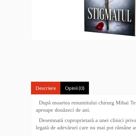
Descriere
Opinii (0)
După moartea renumitului chirurg Mihai Teod
aproape douăzeci de ani.
Desemnată coproprietară a unei clinici privat
legată de adevăruri care nu mai pot rămâne a