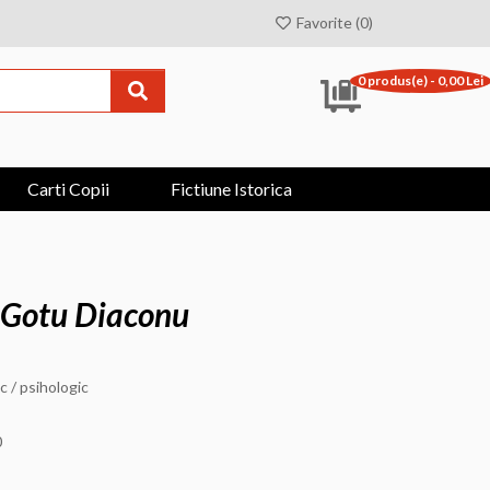
Favorite (0)
0 produs(e) - 0,00 Lei
Carti Copii
Fictiune Istorica
 Gotu Diaconu
 / psihologic
0