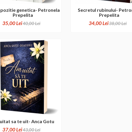
pozitie genetica- Petronela
Secretul rubinului- Petro
Prepelita
Prepelita
35,00 Lei
34,00 Lei
40,00 Lei
38,00 Lei
uitat sa te uit- Anca Gotu
37,00 Lei
43,00 Lei