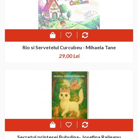
Rio si Servetelul Curcubeu - Mihaela Tane
29,00 Lei
Secretul printesei Bubulina- Josefina Raileanu