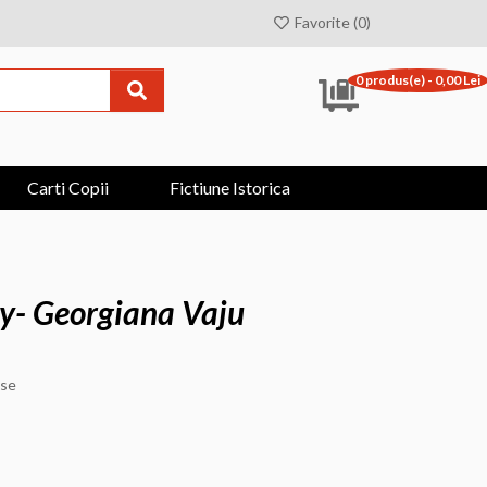
Favorite (0)
0 produs(e) - 0,00 Lei
Carti Copii
Fictiune Istorica
Fly- Georgiana Vaju
nse