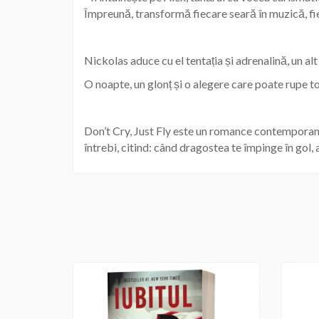
Împreună, transformă fiecare seară în muzică, fiec
Nickolas aduce cu el tentația și adrenalină, un alt 
O noapte, un glonț și o alegere care poate rupe t
Don’t Cry, Just Fly este un romance contemporan c
întrebi, citind: când dragostea te împinge în gol, a