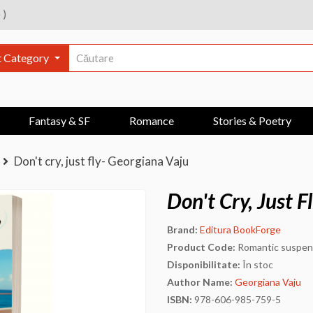
e
)
t Category
Fantasy & SF
Romance
Stories & Poetry
Don't cry, just fly- Georgiana Vaju
Don't Cry, Just 
Brand:
Editura BookForge
Product Code:
Romantic suspe
Disponibilitate:
În stoc
Author Name:
Georgiana Vaju
ISBN:
978-606-985-759-5