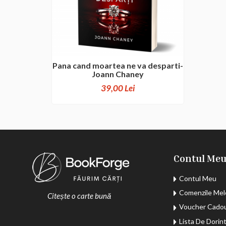
Pana cand moartea ne va desparti-
Joann Chaney
39,00 Lei
Contul Me
Contul Meu
Comenzile Mel
Citește o carte bună
Voucher Cado
Lista De Dorin