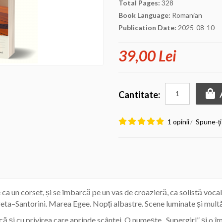
Total Pages:
328
Book Language:
Romanian
Publication Date:
2025-08-10
39,00 Lei
Cantitate:
1 opinii
Spune-ţi
/
ca un corset, și se îmbarcă pe un vas de croazieră, ca solistă vo
–Santorini. Marea Egee. Nopți albastre. Scene luminate și multă
ă și cu privirea care aprinde scântei. O numește „Supergirl” și o îm