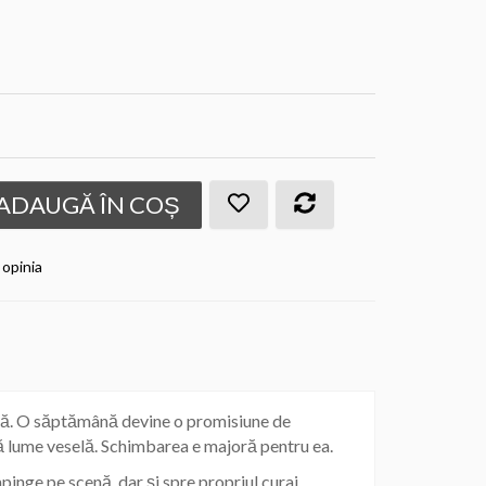
ADAUGĂ ÎN COȘ
 opinia
cală. O săptămână devine o promisiune de
 lume veselă. Schimbarea e majoră pentru ea.
pinge pe scenă, dar și spre propriul curaj.