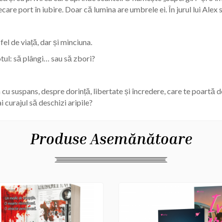
are port în iubire. Doar că lumina are umbrele ei. În jurul lui Alex
fel de viață, dar și minciuna.
otul: să plângi… sau să zbori?
u suspans, despre dorință, libertate și încredere, care te poartă de
i curajul să deschizi aripile?
Produse Asemănătoare