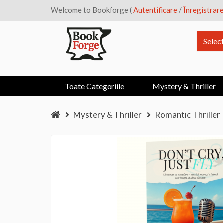
Welcome to Bookforge (
Autentificare
/
Înregistrar
Selec
Toate Categoriile
Mystery & Thriller
Mystery & Thriller
Romantic Thriller