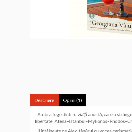
Descriere
Opinii (1)
Ambra fuge dintr-o viață anostă, care o strânge 
libertate: Atena–Istanbul–Mykonos–Rhodos–Creta
Îl întâlnește pe Alex, tânărul cu vocea carismatic