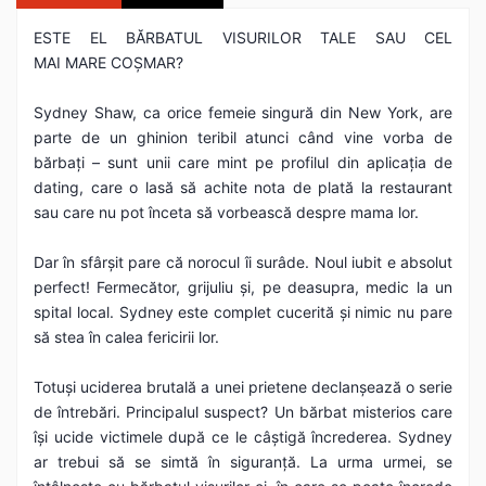
ESTE EL BĂRBATUL VISURILOR TALE SAU CEL
MAI MARE COȘMAR?
Sydney Shaw, ca orice femeie singură din New York, are
parte de un ghinion teribil atunci când vine vorba de
bărbați – sunt unii care mint pe profilul din aplicația de
dating, care o lasă să achite nota de plată la restaurant
sau care nu pot înceta să vorbească despre mama lor.
Dar în sfârșit pare că norocul îi surâde. Noul iubit e absolut
perfect! Fermecător, grijuliu și, pe deasupra, medic la un
spital local. Sydney este complet cucerită și nimic nu pare
să stea în calea fericirii lor.
Totuși uciderea brutală a unei prietene declanșează o serie
de întrebări. Principalul suspect? Un bărbat misterios care
își ucide victimele după ce le câștigă încrederea. Sydney
ar trebui să se simtă în siguranță. La urma urmei, se