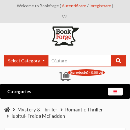
Welcome to Bookforge (
Autentificare
/
Înregistrare
)
Select Category
0 produs(e) - 0,00 Lei
Categories
Mystery & Thriller
Romantic Thriller
Iubitul- Freida McFadden