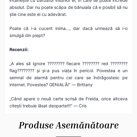
întâlnește cu bărbatul visurilor ei, în care se poate încrede
absolut. Dar nu poate scăpa de bănuiala că e posibil să nu
știe cine este el cu adevărat.
Poate că i-a cucerit inima..., dar dacă urmează să i-o
smulgă din piept?
Recenzii:
„A ales să ignore ???????? fiecare ???????? red ????????
flag???????? și și-a pus viața în pericol. Povestea e un
semnal de alarmă pentru cei care se îndrăgostesc pe
internet. Povestea? GENIALĂ!”
―
Brittany
„Când apare o nouă carte scrisă de Freida, orice altceva
citești trebuie lăsat deoparte!!!”
―
Cris
Produse Asemănătoare