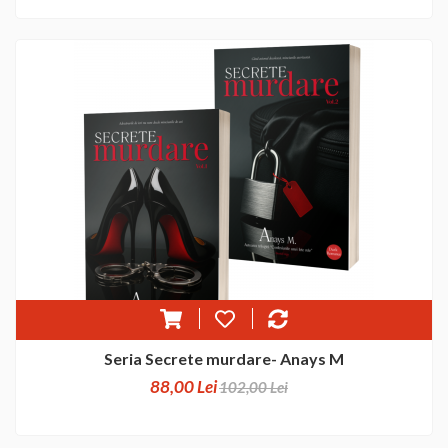
Seria Secrete murdare- Anays M
88,00 Lei
102,00 Lei