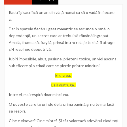
Radu își sacrifică un an din viață numai ca să o vadă în fiecare
zi.
Dar în spatele fiecărui gest romantic se ascunde o rană, o
dependență, un secret care ar trebui să rămână îngropat.
Amalia, frumoasă, fragilă, prinsă într-o relație toxică, îl atrage
și-l respinge deopotrivă.
Iubiri imposibile, abuz, pasiune, prietenii toxice, un viol ascuns
sub tăcere și o crimă care se pierde printre minciuni.
El o vrea.
Ea îl distruge.
Între ei, mai respiră doar minciuna.
O poveste care te prinde de la prima pagină și nu te mai lasă
să respiri.
Cine e vinovat? Cine minte? Și cât valorează adevărul când toți