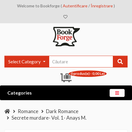
Welcome to Bookforge (
Autentificare
/
Înregistrare
)
Select Category
0 produs(e) - 0,00 Lei
Categories
Romance
Dark Romance
Secrete murdare- Vol. 1- Anays M.