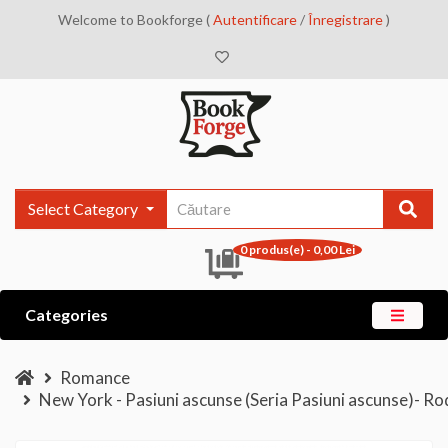
Welcome to Bookforge (
Autentificare
/
Înregistrare
)
Select Category
0 produs(e) - 0,00 Lei
Categories
Romance
New York - Pasiuni ascunse (Seria Pasiuni ascunse)- Ro