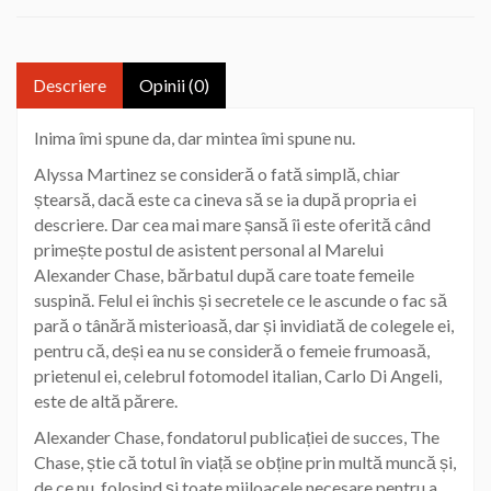
Descriere
Opinii (0)
Inima îmi spune da, dar mintea îmi spune nu.
Alyssa Martinez se consideră o fată simplă, chiar
ștearsă, dacă este ca cineva să se ia după propria ei
descriere. Dar cea mai mare șansă îi este oferită când
primește postul de asistent personal al Marelui
Alexander Chase, bărbatul după care toate femeile
suspină. Felul ei închis și secretele ce le ascunde o fac să
pară o tânără misterioasă, dar și invidiată de colegele ei,
pentru că, deși ea nu se consideră o femeie frumoasă,
prietenul ei, celebrul fotomodel italian, Carlo Di Angeli,
este de altă părere.
Alexander Chase, fondatorul publicației de succes, The
Chase, știe că totul în viață se obține prin multă muncă și,
de ce nu, folosind și toate mijloacele necesare pentru a