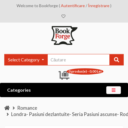
Welcome to Bookforge (
Autentificare
/
Înregistrare
)
Select Category
0 produs(e) - 0,00 Lei
Categories
Romance
Londra- Pasiuni dezlantuite- Seria Pasiuni ascunse- Rod