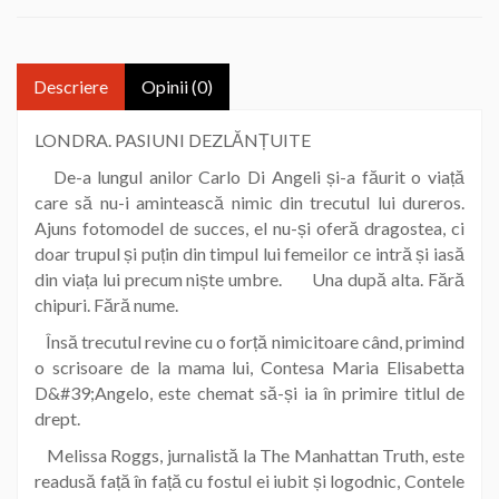
Descriere
Opinii (0)
LONDRA. PASIUNI DEZLĂNȚUITE
De-a lungul anilor Carlo Di Angeli și-a făurit o viață
care să nu-i amintească nimic din trecutul lui dureros.
Ajuns fotomodel de succes, el nu-și oferă dragostea, ci
doar trupul și puțin din timpul lui femeilor ce intră și iasă
din viața lui precum niște umbre. Una după alta. Fără
chipuri. Fără nume.
Însă trecutul revine cu o forță nimicitoare când, primind
o scrisoare de la mama lui, Contesa Maria Elisabetta
D&#39;Angelo, este chemat să-și ia în primire titlul de
drept.
Melissa Roggs, jurnalistă la The Manhattan Truth, este
readusă față în față cu fostul ei iubit și logodnic, Contele