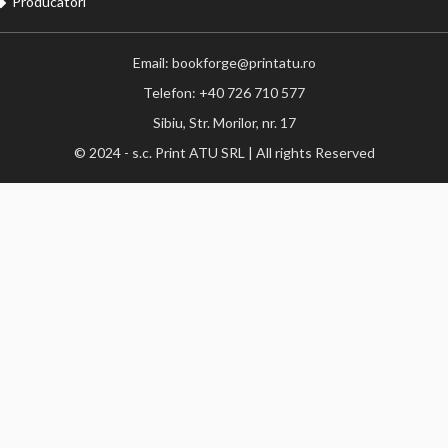
Producatori
Email: bookforge@printatu.ro
Telefon: +40 726 710 577
Sibiu, Str. Morilor, nr. 17
© 2024 - s.c. Print ATU SRL | All rights Reserved