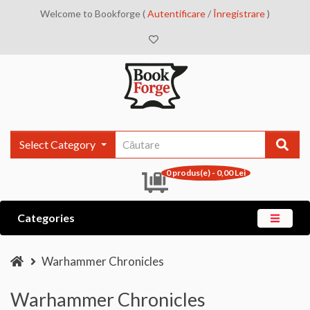
Welcome to Bookforge (
Autentificare
/
Înregistrare
)
Select Category
0 produs(e) - 0,00 Lei
Categories
Warhammer Chronicles
Warhammer Chronicles