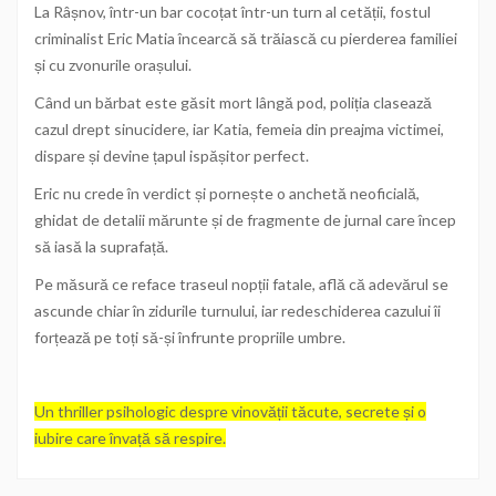
La Râșnov, într-un bar cocoțat într-un turn al cetății, fostul
criminalist Eric Matia încearcă să trăiască cu pierderea familiei
și cu zvonurile orașului.
Când un bărbat este găsit mort lângă pod, poliția clasează
cazul drept sinucidere, iar Katia, femeia din preajma victimei,
dispare și devine țapul ispășitor perfect.
Eric nu crede în verdict și pornește o anchetă neoficială,
ghidat de detalii mărunte și de fragmente de jurnal care încep
să iasă la suprafață.
Pe măsură ce reface traseul nopții fatale, află că adevărul se
ascunde chiar în zidurile turnului, iar redeschiderea cazului îi
forțează pe toți să-și înfrunte propriile umbre.
Un thriller psihologic despre vinovății tăcute, secrete și o
iubire care învață să respire.