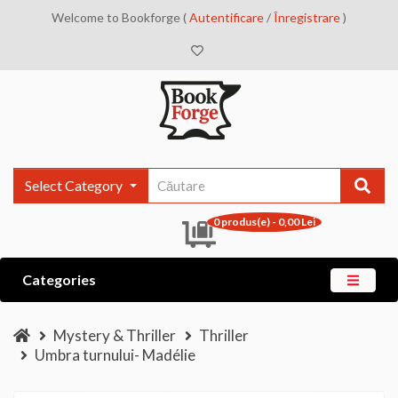
Welcome to Bookforge (
Autentificare
/
Înregistrare
)
Select Category
0 produs(e) - 0,00 Lei
Categories
Mystery & Thriller
Thriller
Umbra turnului- Madélie