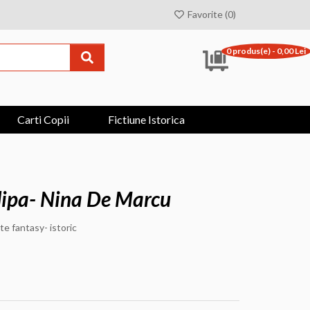
Favorite (0)
0 produs(e) - 0,00 Lei
Carti Copii
Fictiune Istorica
Clipa- Nina De Marcu
 fantasy- istoric