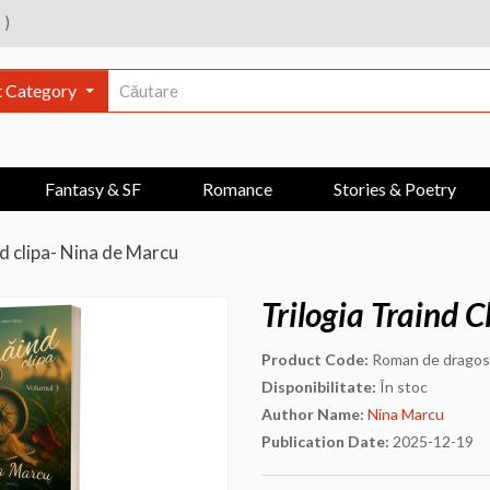
e
)
t Category
Fantasy & SF
Romance
Stories & Poetry
nd clipa- Nina de Marcu
Trilogia Traind 
Product Code:
Roman de dragoste
Disponibilitate:
În stoc
Author Name:
Nina Marcu
Publication Date:
2025-12-19