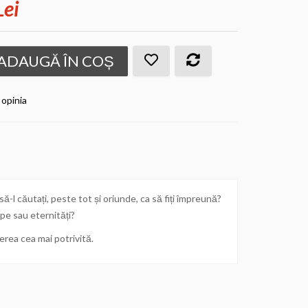
Lei
ADAUGĂ ÎN COȘ
 opinia
 să-l căutați, peste tot și oriunde, ca să fiți împreună?
ipe sau eternități?
gerea cea mai potrivită.