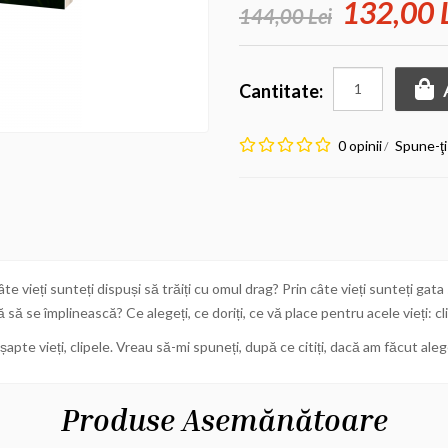
132,00 
144,00 Lei
Cantitate:
0 opinii
Spune-ţi
/
câte vieți sunteți dispuși să trăiți cu omul drag? Prin câte vieți sunteți gata
să se împlinească? Ce alegeți, ce doriți, ce vă place pentru acele vieți: cl
 șapte vieți, clipele. Vreau să-mi spuneți, după ce citiți, dacă am făcut ale
Produse Asemănătoare