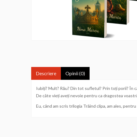
Descriere
Opinii (0)
Iubiți? Mult? Rău? Din tot sufletul? Prin toți porii? În 
De câte vieți aveți nevoie pentru ca dragostea voastră 
Eu, când am scris trilogia Trăind clipa, am ales, pentru