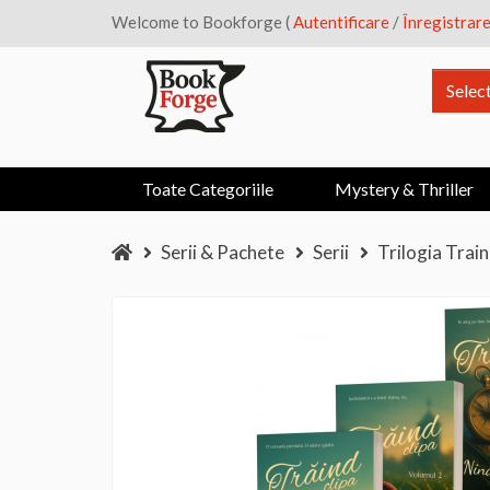
Welcome to Bookforge (
Autentificare
/
Înregistrar
Selec
Toate Categoriile
Mystery & Thriller
Serii & Pachete
Serii
Trilogia Trai