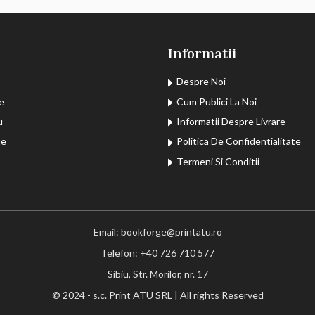
u
Informatii
Despre Noi
e
Cum Publici La Noi
u
Informatii Despre Livrare
te
Politica De Confidentialitate
Termeni Si Conditii
Email: bookforge@printatu.ro
Telefon: +40 726 710 577
Sibiu, Str. Morilor, nr. 17
© 2024 - s.c. Print ATU SRL | All rights Reserved