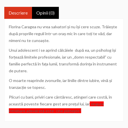
Descriere
Opinii (0)
Florina Caragea nu vrea salvatori și nu își cere scuze. Trăiește
după propriile reguli într-un oraș mic în care toți te văd, dar
nimeni nu te cunoaște.
Unui adolescent i se aprind călcâiele după ea, un psiholog își
forțează limitele profesionale, iar un „domn respectabil” cu
familie perfectă în fața lumii, transformă dorința în instrument
de putere.
O moarte reaprinde zvonurile, iar liniile dintre iubire, vină și
tranzacție se topesc.
Plicuri cu bani, priviri care cântăresc, atingeri care costă, în
această poveste fiecare gest are prețul lui, iar
singura
întrebare adevărată este: cine plătește?