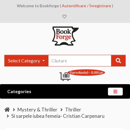
Welcome to Bookforge (
Autentificare
/
Înregistrare
)
Select Category
0 produs(e) - 0,00 Lei
Categories
Mystery & Thriller
Thriller
Si sarpele iubea femeia- Cristian Carpenaru