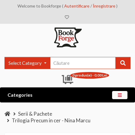
Welcome to Bookforge (
Autentificare
/
Înregistrare
)
Select Category
0 produs(e) - 0,00 Lei
Categories
Serii & Pachete
Trilogia Precum in cer - Nina Marcu