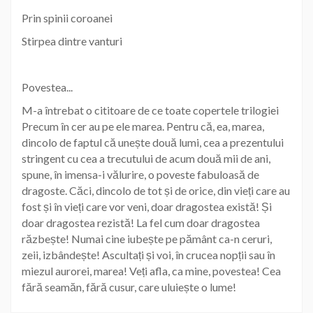
Prin spinii coroanei
Stirpea dintre vanturi
Povestea...
M-a întrebat o cititoare de ce toate copertele trilogiei
Precum în cer au pe ele marea. Pentru că, ea, marea,
dincolo de faptul că unește două lumi, cea a prezentului
stringent cu cea a trecutului de acum două mii de ani,
spune, în imensa-i vălurire, o poveste fabuloasă de
dragoste. Căci, dincolo de tot și de orice, din vieți care au
fost și în vieți care vor veni, doar dragostea există! Și
doar dragostea rezistă! La fel cum doar dragostea
răzbește! Numai cine iubește pe pământ ca-n ceruri,
zeii, izbândește! Ascultați și voi, în crucea nopții sau în
miezul aurorei, marea! Veți afla, ca mine, povestea! Cea
fără seamăn, fără cusur, care uluiește o lume!