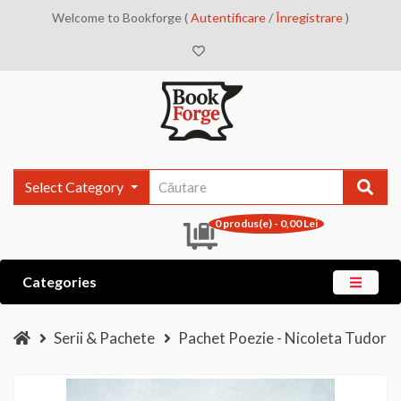
Welcome to Bookforge (
Autentificare
/
Înregistrare
)
Select Category
0 produs(e) - 0,00 Lei
Categories
Serii & Pachete
Pachet Poezie - Nicoleta Tudor