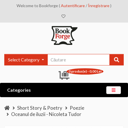
Welcome to Bookforge (
Autentificare
/
Înregistrare
)
Select Category
0 produs(e) - 0,00 Lei
Categories
Short Story & Poetry
Poezie
Oceanul de iluzii - Nicoleta Tudor