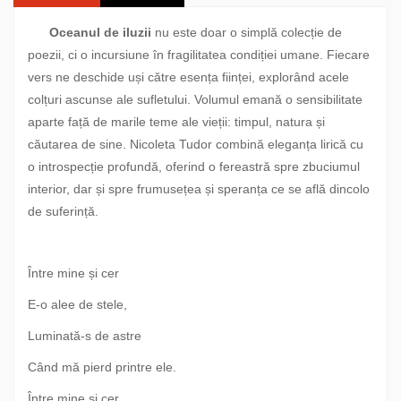
Oceanul de iluzii
nu este doar o simplă colecție de
poezii, ci o incursiune în fragilitatea condiției umane. Fiecare
vers ne deschide uși către esența ființei, explorând acele
colțuri ascunse ale sufletului. Volumul emană o sensibilitate
aparte față de marile teme ale vieții: timpul, natura și
căutarea de sine. Nicoleta Tudor combină eleganța lirică cu
o introspecție profundă, oferind o fereastră spre zbuciumul
interior, dar și spre frumusețea și speranța ce se află dincolo
de suferință.
Între mine și cer
E-o alee de stele,
Luminată-s de astre
Când mă pierd printre ele.
Între mine și cer