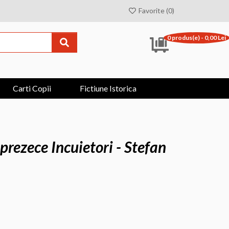
Favorite (0)
0 produs(e) - 0,00 Lei
Carti Copii
Fictiune Istorica
prezece Incuietori - Stefan