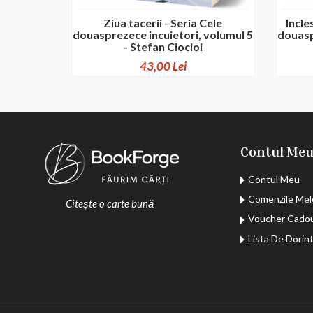
Ziua tacerii - Seria Cele
Incle
douasprezece incuietori, volumul 5
douasp
- Stefan Ciocioi
43,00 Lei
Contul Me
Contul Meu
Comenzile Mel
Citește o carte bună
Voucher Cado
Lista De Dorin