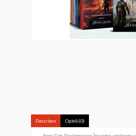
Descriere
Opinii (0)
Seria Cele Douăsprezece Încuietori urmărește călăto