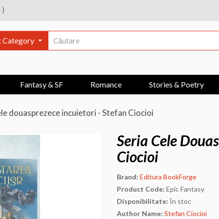
e
)
t Category
Fantasy & SF
Romance
Stories & Poetry
le douasprezece incuietori - Stefan Ciocioi
Seria Cele Douas
Ciocioi
Brand:
Editura BookForge
Product Code:
Epic Fantasy
Disponibilitate:
În stoc
Author Name:
Stefan Ciocioi