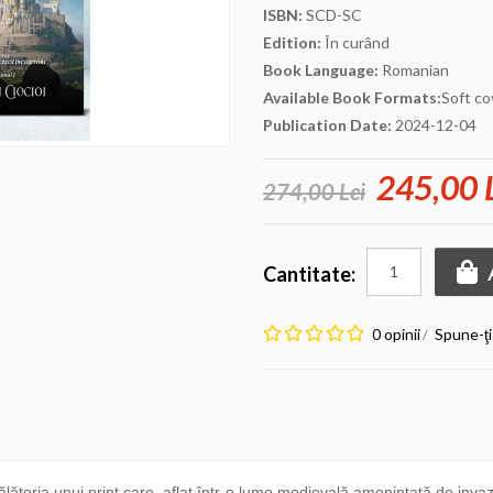
ISBN:
SCD-SC
Edition:
În curând
Book Language:
Romanian
Available Book Formats:
Soft co
Publication Date:
2024-12-04
245,00 
274,00 Lei
Cantitate:
0 opinii
Spune-ţi
/
ria unui prinț care, aflat într-o lume medievală amenințată de invazii