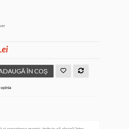
ver
Lei
ADAUGĂ ÎN COȘ
 opinia
 și renașterea magiei, trebuie să aleagă între