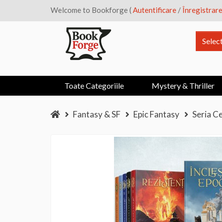
Welcome to Bookforge (
Autentificare
/
Înregistrar
Selec
Toate Categoriile
Mystery & Thriller
Fantasy & SF
Epic Fantasy
Seria Ce