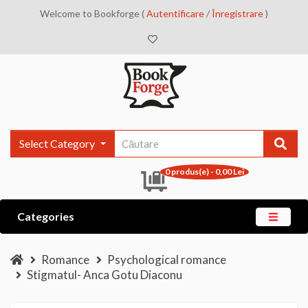
Welcome to Bookforge (
Autentificare
/
Înregistrare
)
Select Category
0 produs(e) - 0,00 Lei
Categories
Romance
Psychological romance
Stigmatul- Anca Gotu Diaconu