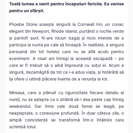
Toată lumea a venit pentru începuturi fericite. Ea venise
pentru un sfârșit.
Phoebe Stone sosește singură la Cornwall Inn, un conac
elegant din Newport, Rhode Island, purtând o rochie verde
și pantofi aurii. N-are niciun bagaj și nicio intenție de a
participa la nunta pe cale să înceapă. În realitate, e singura
persoană din tot hotelul care nu se află acolo pentru
eveniment. A visat ani întregi la această escapadă
–
pe
care ar fi trebuit să o aibă împreună cu soțul ei. Acum e
singură, dezamăgită de tot ce i-a adus viața, și hotărâtă să
își ofere o ultimă plăcere înainte de a renunța la tot.
Mireasa, care a plănuit cu rigurozitate fiecare detaliu al
nunții, nu se aștepta ca o străină să-i dea peste cap întreg
weekendul. Dar între cele două femei se leagă, pe
neașteptate, o conexiune profundă. În doar câteva zile, o
simplă coincidență se transformă într-o întâlnire care
schimbă totul.