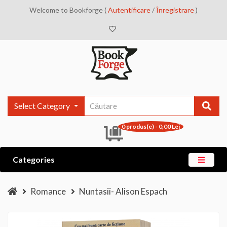
Welcome to Bookforge (
Autentificare
/
Înregistrare
)
Select Category
0 produs(e) - 0,00 Lei
Categories
Romance
Nuntasii- Alison Espach