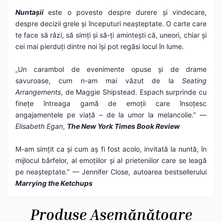
Nuntașii
este o poveste despre durere și vindecare,
despre decizii grele și începuturi neașteptate. O carte care
te face să râzi, să simți și să-ți amintești că, uneori, chiar și
cei mai pierduți dintre noi își pot regăsi locul în lume.
„Un carambol de evenimente opuse și de drame
savuroase, cum n-am mai văzut de la
Seating
Arrangements
, de Maggie Shipstead. Espach surprinde cu
finețe întreaga gamă de emoții care însoțesc
angajamentele pe viață – de la umor la melancolie.” —
Elisabeth Egan
,
The New York Times Book Review
M-am simțit ca și cum aș fi fost acolo, invitată la nuntă, în
mijlocul bârfelor, al emoțiilor și al prieteniilor care se leagă
pe neașteptate.” — Jennifer Close, autoarea bestsellerului
Marrying the Ketchups
Produse Asemănătoare