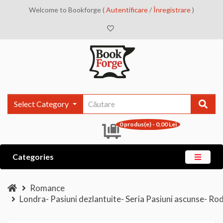
Welcome to Bookforge (
Autentificare
/
Înregistrare
)
Select Category
0 produs(e) - 0,00 Lei
Categories
Romance
Londra- Pasiuni dezlantuite- Seria Pasiuni ascunse- Rod