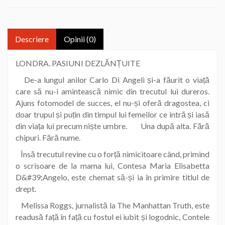
Descriere
Opinii (0)
LONDRA. PASIUNI DEZLĂNȚUITE
De-a lungul anilor Carlo Di Angeli și-a făurit o viață
care să nu-i amintească nimic din trecutul lui dureros.
Ajuns fotomodel de succes, el nu-și oferă dragostea, ci
doar trupul și puțin din timpul lui femeilor ce intră și iasă
din viața lui precum niște umbre. Una după alta. Fără
chipuri. Fără nume.
Însă trecutul revine cu o forță nimicitoare când, primind
o scrisoare de la mama lui, Contesa Maria Elisabetta
D&#39;Angelo, este chemat să-și ia în primire titlul de
drept.
Melissa Roggs, jurnalistă la The Manhattan Truth, este
readusă față în față cu fostul ei iubit și logodnic, Contele