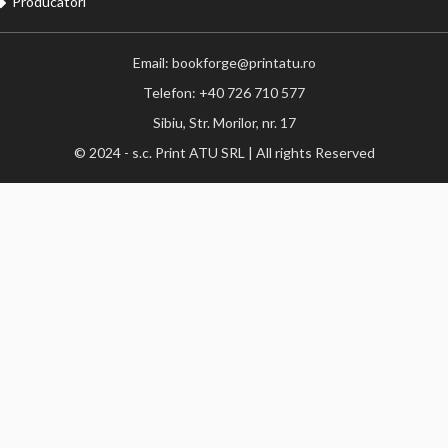
Producatori
Email: bookforge@printatu.ro
Telefon: +40 726 710 577
Sibiu, Str. Morilor, nr. 17
© 2024 - s.c. Print ATU SRL | All rights Reserved