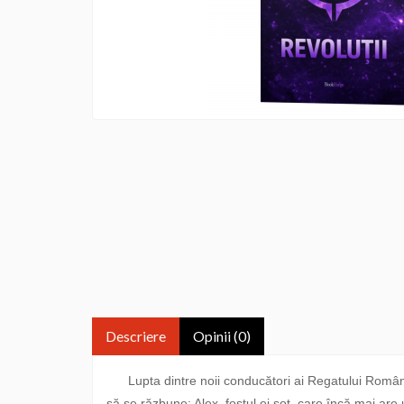
Descriere
Opinii (0)
Lupta dintre noii conducători ai Regatului României ș
să se răzbune: Alex, fostul ei soț, care încă mai are