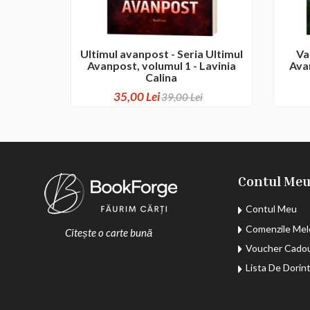
Ultimul avanpost - Seria Ultimul
Va
Avanpost, volumul 1 - Lavinia
Avan
Calina
35,00 Lei
39,00 Lei
Contul Me
Contul Meu
Comenzile Mel
Citește o carte bună
Voucher Cado
Lista De Dorin