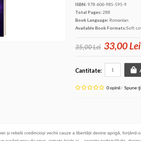
ISBN:
978-606-985-595-9
Total Pages:
288
Book Language:
Romanian
Available Book Formats:
Soft co
33,00 Lei
35,00 Lei
Cantitate:
0 opinii
Spune-ţi
/
i rebelii credincioși vechii cauze a libertății devine aprigă, forțând-o
 un cuvânt greu de spus, armate loiale și… secrete nedezvăluite, desigur