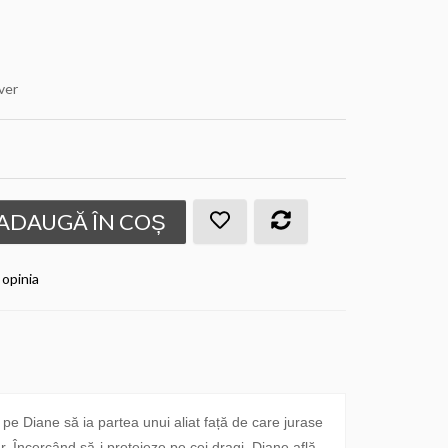
ver
ADAUGĂ ÎN COȘ
 opinia
 pe Diane să ia partea unui aliat față de care jurase
. Încercând să-i protejeze pe cei dragi, Diane află