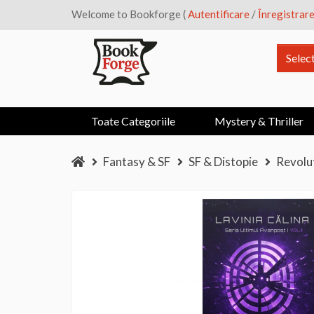
Welcome to Bookforge (
Autentificare
/
Înregistrar
Selec
Toate Categoriile
Mystery & Thriller
Fantasy & SF
SF & Distopie
Revolut