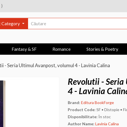
e
)
t Category
Fantasy & SF
Romance
Stories & Poetry
ii - Seria Ultimul Avanpost, volumul 4 - Lavinia Calina
Revolutii - Seri
4 - Lavinia Calin
Brand:
Editura BookForge
Product Code:
SF • Distopie • Fic
Disponibilitate:
În stoc
Author Name:
Lavinia Calina