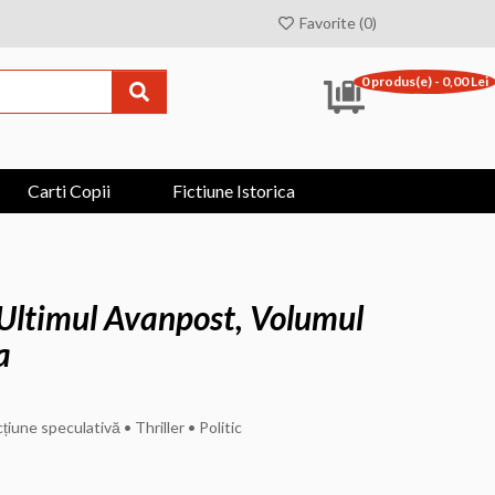
Favorite (0)
0 produs(e) - 0,00 Lei
Carti Copii
Fictiune Istorica
a Ultimul Avanpost, Volumul
a
țiune speculativă • Thriller • Politic