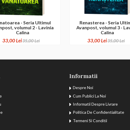
natoarea - Seria Ultimul
Renasterea - Seria Ulti
post, volumul 2 - Lavinia
Avanpost, volumul 3 - La
Calina
Calina
33,00 Lei
33,00 Lei
35,00 Lei
35,00 Lei
u
Informatii
Despre Noi
e
Cum Publici La Noi
u
Informatii Despre Livrare
te
Politica De Confidentialitate
Termeni Si Conditii