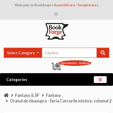
Welcome to Bookforge (
Autentificare
/
Înregistrare
)
Select Category
0 produs(e) - 0,00 Lei
Categories
Fantasy & SF
Fantasy
Orasul de deasupra - Seria Cercurile mistice, volumul 2