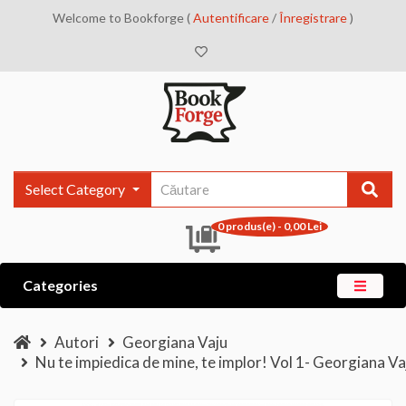
Welcome to Bookforge (
Autentificare
/
Înregistrare
)
Select Category
0 produs(e) - 0,00 Lei
Categories
Autori
Georgiana Vaju
Nu te impiedica de mine, te implor! Vol 1- Georgiana Va