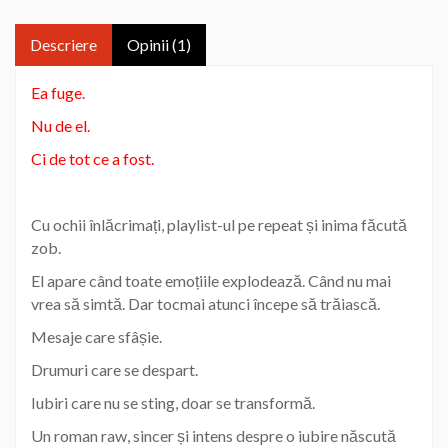
Descriere
Opinii (1)
Ea fuge.
Nu de el.
Ci de tot ce a fost.
Cu ochii înlăcrimați, playlist-ul pe repeat și inima făcută
zob.
El apare când toate emoțiile explodează. Când nu mai
vrea să simtă. Dar tocmai atunci începe să trăiască.
Mesaje care sfâșie.
Drumuri care se despart.
Iubiri care nu se sting, doar se transformă.
Un roman raw, sincer și intens despre o iubire născută