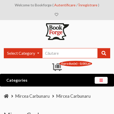
Welcome to Bookforge (
Autentificare
/
Înregistrare
)
Select Category
0 produs(e) - 0,00 Lei
Categories
Mircea Carbunaru
Mircea Carbunaru