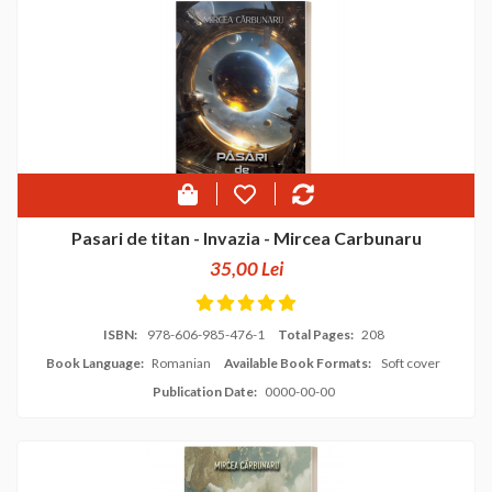
Pasari de titan - Invazia - Mircea Carbunaru
35,00 Lei
ISBN:
978-606-985-476-1
Total Pages:
208
Book Language:
Romanian
Available Book Formats:
Soft cover
Publication Date:
0000-00-00