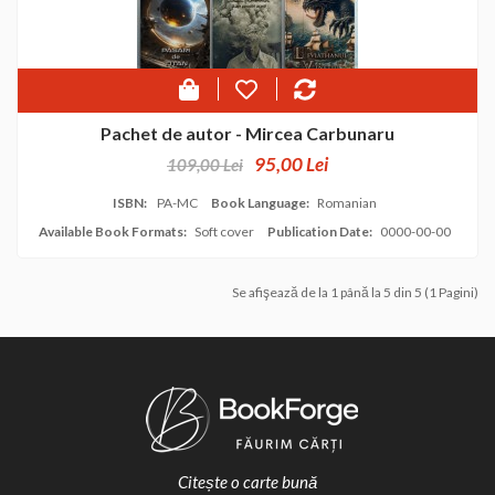
Pachet de autor - Mircea Carbunaru
95,00 Lei
109,00 Lei
ISBN:
PA-MC
Book Language:
Romanian
Available Book Formats:
Soft cover
Publication Date:
0000-00-00
Se afişează de la 1 până la 5 din 5 (1 Pagini)
Citește o carte bună