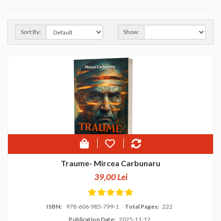
Sort By:
Show:
Traume- Mircea Carbunaru
39,00 Lei
ISBN:
978-606-985-799-1
Total Pages:
222
Publication Date:
2025-11-12