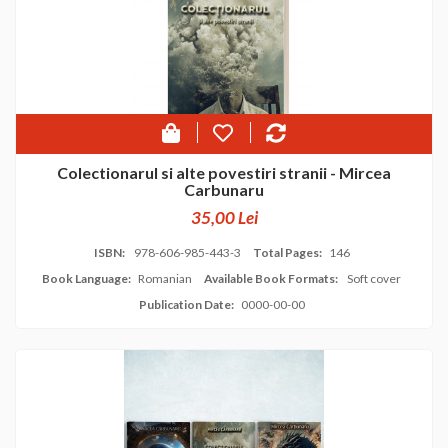
Colectionarul si alte povestiri stranii - Mircea
Carbunaru
35,00 Lei
ISBN:
978-606-985-443-3
Total Pages:
146
Book Language:
Romanian
Available Book Formats:
Soft cover
Publication Date:
0000-00-00