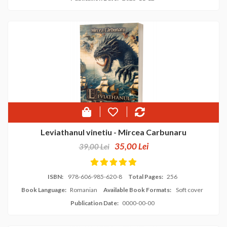
Leviathanul vinetiu - Mircea Carbunaru
35,00 Lei
39,00 Lei
ISBN:
978-606-985-620-8
Total Pages:
256
Book Language:
Romanian
Available Book Formats:
Soft cover
Publication Date:
0000-00-00