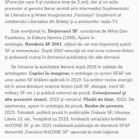
SFera (pe care îl şi conduce timp de 3 ani), dar şi un activ
promotor al genului literar amintit prin intermediul Suplimentului
de Literatura şi Artele Imaginarului „Fantasya” (supliment al
cotidianului Libertatea din Brăila) şi a emisiunilor radio-TV.
Este menţionat în,
Dicţionarul SF
, coordonat de Mihai Dan
Pavelescu, la Editura Nemira (1999). Apare în
antologia,
România SF 2001
, alături de cei mai importanţi autori
SF ai momentului. După 2002 renunţă să mai scrie science-fiction
şi activează numai în domeniul publicisticii din alte domenii.
Se întoarce la activitatea literară după 2018 în calitate de
antologator.
Captivi în imaginar,
o antologie cu scrieri SF&F ale
unor autori SF brăileni apărută în 2019. Ca scriitor revine energic
tot în zona literaturii science-fiction (soft SF, distopie, hard SF,
military SF etc.) şi publică volumul de proză,
Colecţionarul şi
alte povestiri stranii
, 2022 şi romanul,
Păsări de titan
, 2023. De
asemenea, apare în antologia de proză,
Boabe de poveste
,
2023. Totodată, publică proză în publicaţiile Galaxia SF, Utopiqa,
Litera 13, etc. Începând cu 2019, fondează cenaclului brăilean
ArtZONE SF şi din 2021 realizează publicaţia de literatură SF&F
denumită „Fanzinul ArtZONE SF” apreciat la nivel naţional.