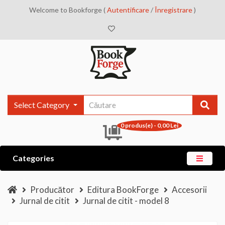
Welcome to Bookforge (
Autentificare
/
Înregistrare
)
Select Category
0 produs(e) - 0,00 Lei
Categories
Producător
Editura BookForge
Accesorii
Jurnal de citit
Jurnal de citit - model 8