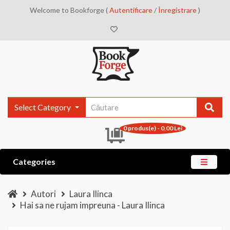
Welcome to Bookforge (
Autentificare
/
Înregistrare
)
Select Category
0 produs(e) - 0,00 Lei
Categories
Autori
Laura Ilinca
Hai sa ne rujam impreuna - Laura Ilinca