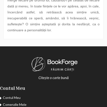
merge fiecare pe drumul lui, căutându-l pe celălalt de fiecare
dată și mereu, în toate ființele ce le vor apărea, apoi, în cale,
încercând astfel, să retrăiască acea simțire unică,
irecuperabilă ce speră, amândoi, să îi hrănească, veșnic,
sufletește? O simțire așteptată și dorita la nesfârșit, ca o
continuare a personalității lor.
Citește o carte bună
Contul Meu
Contul Meu
Comenzile Mele