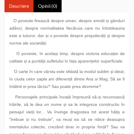
Descriere
Opinii (0)
O poveste firească despre uman, despre emoții și gânduri
adânci, despre normalitatea fiecăruia care nu întotdeauna
este a tuturor, dar și o poveste despre prejudecăți și despre
norme ale societății.
O poveste, în același timp, despre victoria educației de
calitate și a purității sufletului în fața aparențelor superficiale.
O carte în care vârsta este sfidată la modul sublim și ideal,
în ciuda celor șapte ani diferență dintre Ana si Mag. Să se fi
întâlnit ei prea târziu? Sau poate prea devreme?
Personajele principale învață împreună să-și recunoască
trăirile, să le dea un nume și sa le integreze constructiv în
peisajul vieții lor... Va învinge dragostea tot acest hățiș e
"trebuie și nu trebuie", va reuși ea să se ridice deasupra
mentalului colectiv, crezând doar in propria forță? Sau va