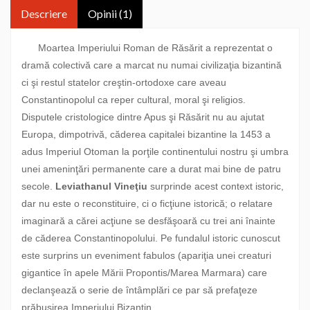
Descriere
Opinii (1)
Moartea Imperiului Roman de Răsărit a reprezentat o
dramă colectivă care a marcat nu numai civilizaţia bizantină
ci şi restul statelor creştin-ortodoxe care aveau
Constantinopolul ca reper cultural, moral şi religios.
Disputele cristologice dintre Apus şi Răsărit nu au ajutat
Europa, dimpotrivă, căderea capitalei bizantine la 1453 a
adus Imperiul Otoman la porţile continentului nostru şi umbra
unei ameninţări permanente care a durat mai bine de patru
secole.
Leviathanul Vineţiu
surprinde acest context istoric,
dar nu este o reconstituire, ci o ficţiune istorică; o relatare
imaginară a cărei acţiune se desfăşoară cu trei ani înainte
de căderea Constantinopolului. Pe fundalul istoric cunoscut
este surprins un eveniment fabulos (apariţia unei creaturi
gigantice în apele Mării Propontis/Marea Marmara) care
declanşează o serie de întâmplări ce par să prefaţeze
prăbuşirea Imperiului Bizantin.