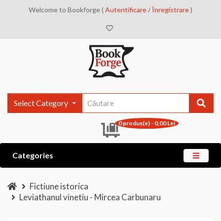
Welcome to Bookforge (
Autentificare
/
Înregistrare
)
Select Category
0 produs(e) - 0,00 Lei
Categories
Fictiune istorica
Leviathanul vinetiu - Mircea Carbunaru