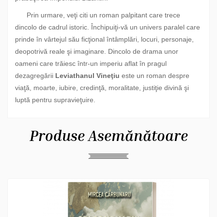
Prin urmare, veţi citi un roman palpitant care trece
dincolo de cadrul istoric. Închipuiţi-vă un univers paralel care
prinde în vârtejul său ficţional întâmplări, locuri, personaje,
deopotrivă reale şi imaginare. Dincolo de drama unor
oameni care trăiesc într-un imperiu aflat în pragul
dezagregării
Leviathanul Vineţiu
este un roman despre
viaţă, moarte, iubire, credinţă, moralitate, justiţie divină şi
luptă pentru supravieţuire.
Produse Asemănătoare