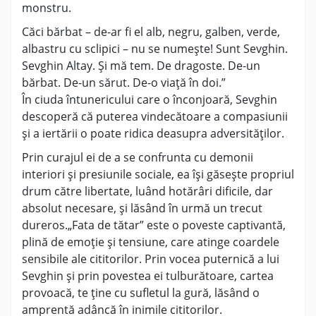
monstru.
Căci bărbat – de-ar fi el alb, negru, galben, verde,
albastru cu sclipici – nu se numeşte! Sunt Sevghin.
Sevghin Altay. Şi mă tem. De dragoste. De-un
bărbat. De-un sărut. De-o viaţă în doi.”
În ciuda întunericului care o înconjoară, Sevghin
descoperă că puterea vindecătoare a compasiunii
și a iertării o poate ridica deasupra adversităților.
Prin curajul ei de a se confrunta cu demonii
interiori și presiunile sociale, ea își găsește propriul
drum către libertate, luând hotărâri dificile, dar
absolut necesare, și lăsând în urmă un trecut
dureros.„Fata de tătar” este o poveste captivantă,
plină de emoție și tensiune, care atinge coardele
sensibile ale cititorilor. Prin vocea puternică a lui
Sevghin și prin povestea ei tulburătoare, cartea
provoacă, te ține cu sufletul la gură, lăsând o
amprentă adâncă în inimile cititorilor.