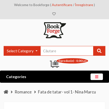
Welcome to Bookforge (
Autentificare
/
Înregistrare
)
Select Category
0 produs(e) - 0,00 Lei
Categories
Romance
Fata de tatar- vol 1- Nina Marcu