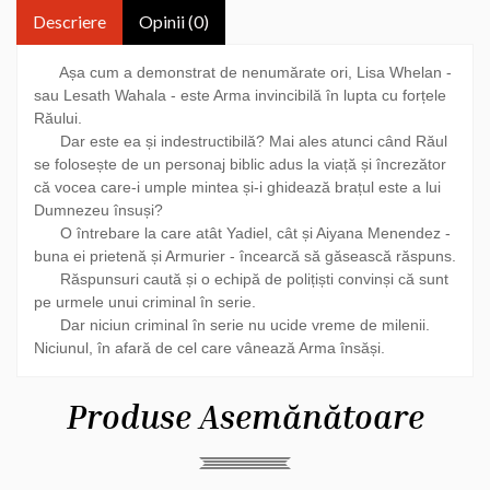
Descriere
Opinii (0)
Așa cum a demonstrat de nenumărate ori, Lisa Whelan -
sau Lesath Wahala - este Arma invincibilă în lupta cu forțele
Răului.
Dar este ea și indestructibilă? Mai ales atunci când Răul
se folosește de un personaj biblic adus la viață și încrezător
că vocea care-i umple mintea și-i ghidează brațul este a lui
Dumnezeu însuși?
O întrebare la care atât Yadiel, cât și Aiyana Menendez -
buna ei prietenă și Armurier - încearcă să găsească răspuns.
Răspunsuri caută și o echipă de polițiști convinși că sunt
pe urmele unui criminal în serie.
Dar niciun criminal în serie nu ucide vreme de milenii.
Niciunul, în afară de cel care vânează Arma însăși.
Produse Asemănătoare