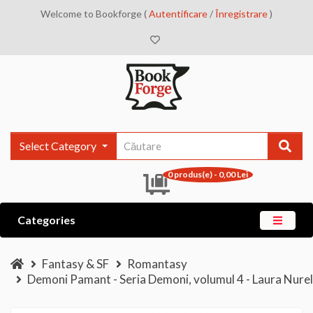
Welcome to Bookforge (
Autentificare
/
Înregistrare
)
Select Category
0 produs(e) - 0,00 Lei
Categories
Fantasy & SF
Romantasy
Demoni Pamant - Seria Demoni, volumul 4 - Laura Nurel