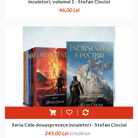
incuietori, volumul 1 - Stefan Ciocioi
46,00 Lei
Seria Cele douasprezece incuietori - Stefan Ciocioi
245,00 Lei
274,00 Lei