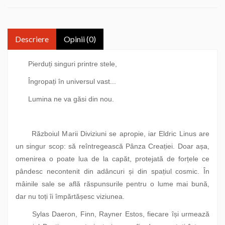
Descriere
Opinii (0)
Pierduți singuri printre stele,
Îngropați în universul vast...
Lumina ne va găsi din nou.
Războiul Marii Diviziuni se apropie, iar Eldric Linus are
un singur scop: să reîntregească Pânza Creației. Doar așa,
omenirea o poate lua de la capăt, protejată de forțele ce
pândesc necontenit din adâncuri și din spațiul cosmic. În
mâinile sale se află răspunsurile pentru o lume mai bună,
dar nu toți îi împărtășesc viziunea.
Sylas Daeron, Finn, Rayner Estos, fiecare își urmează