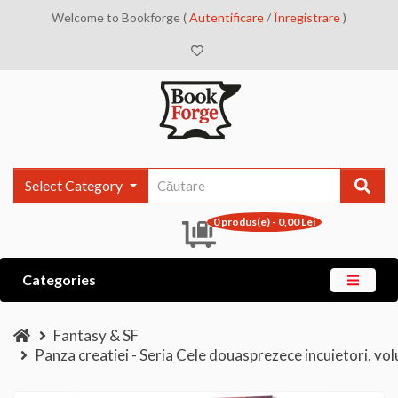
Welcome to Bookforge (
Autentificare
/
Înregistrare
)
Select Category
0 produs(e) - 0,00 Lei
Categories
Fantasy & SF
Panza creatiei - Seria Cele douasprezece incuietori, vol