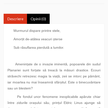
Descriere
Opinii (0)
Murmurul dispare printre stele,
Amorțit de-atâtea veacuri șterse
Sub răsuflarea pierdută a lumilor.
Amenințate de o invazie iminentă, popoarele din sudul
Planariei sunt forțate să treacă la măsuri drastice. Ecouri
străvechi retrezesc magia la viață, zeii se intorc pe pământ,
iar moartea nu mai înseamnă sfârșitul. Este o binecuvântare
sau un blestem?
Pe fondul unor fenomene inexplicabile apărute chiar
între zidurile orașului său, prințul Eldric Linus ajunge să