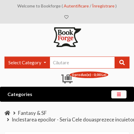
Welcome to Bookforge (
Autentificare
/
Înregistrare
)
Select Category
0 produs(e) - 0,00 Lei
Categories
Fantasy & SF
Inclestarea epocilor - Seria Cele douasprezece incuietor