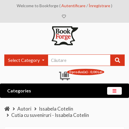
Welcome to Bookforge (
Autentificare
/
Înregistrare
)
Select Category
0 produs(e) - 0,00 Lei
Categories
Autori
Issabela Cotelin
Cutia cu suveniruri - Issabela Cotelin