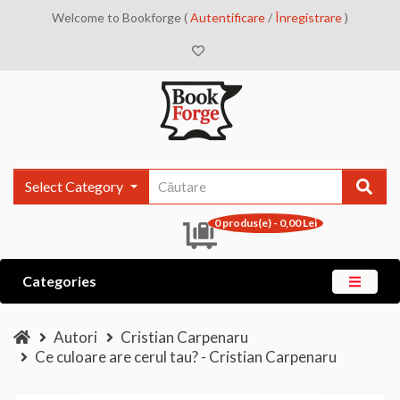
Welcome to Bookforge (
Autentificare
/
Înregistrare
)
Select Category
0 produs(e) - 0,00 Lei
Categories
Autori
Cristian Carpenaru
Ce culoare are cerul tau? - Cristian Carpenaru