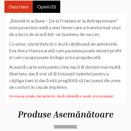
Descriere
Opinii (0)
„Blondă în acțiune – De la Freelancer la Antreprenoare”
este povestea reală a unei femei care a transformat visul
de a lucra de acasă într-un business de succes.
Cu umor, sinceritate și o doză sănătoasă de autoironie,
Eva Anca Hamza arată cum pasiunea poate deveni profit
și cum curajul poate învinge orice prejudecată.
Această carte este pentru tine dacă îți dorești mai multă
libertate, dacă vrei să îți folosești talentul pentru a
câștiga bani și dacă ești pregătită să faci pasul din zona
de confort în cea de împlinire.
Un mesaj simplu, dar puternic:
dacă o blondă a reușit, oricine poate!
Produse Asemănătoare