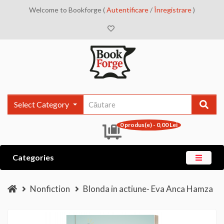
Welcome to Bookforge (
Autentificare
/
Înregistrare
)
Select Category
0 produs(e) - 0,00 Lei
Categories
Nonfiction
Blonda in actiune- Eva Anca Hamza