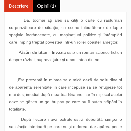
Descriere
Opinii (1)
Da, tocmai aţi ales să citiţi o carte cu răsturnări
surprinzătoare de situaţie, cu scene tulburătoare de lupte
spaţiale încrâncenate, cu maşinaţiuni politice şi întâmplări
care împing treptat povestea într-un roller coaster ameţitor.
Păsări de titan - Invazia
este un roman science-fiction
despre război, supravieţuire şi umanitatea din noi.
„Era prezentă în mintea sa o mică oază de solitudine şi
de aparentă serenitate în care începuse să se refugieze tot
mai des, imediat după moartea Briannei, iar în mijlocul acelei
oaze se găsea un gol hulpav pe care nu îl putea stăpâni în
totalitate.
După fiecare navă extraterestră doborâtă simţea o
satisfacţie interioară pe care nu şi-o dorea, dar apărea peste