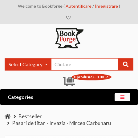
Welcome to Bookforge (
Autentificare
/
Înregistrare
)
Select Category
0 produs(e) - 0,00 Lei
Categories
Bestseller
Pasari de titan - Invazia - Mircea Carbunaru