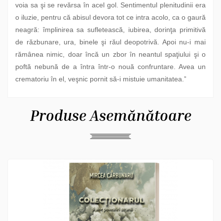
voia sa şi se revărsa în acel gol. Sentimentul plenitudinii era
o iluzie, pentru că abisul devora tot ce intra acolo, ca o gaură
neagră: împlinirea sa sufletească, iubirea, dorinţa primitivă
de răzbunare, ura, binele şi răul deopotrivă. Apoi nu-i mai
rămânea nimic, doar încă un zbor în neantul spaţiului şi o
poftă nebună de a întra într-o nouă confruntare. Avea un
crematoriu în el, veşnic pornit să-i mistuie umanitatea.ˮ
Produse Asemănătoare