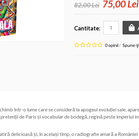
75,00 Lei
82,00 Lei
Cantitate:
0 opinii
Spune-ţi
/
imb într-o lume care se consideră la apogeul evoluției sale, apar
retenții de Paris și vocabular de bodegă, regină peste imperiul inf
tiră delicioasă și, în același timp, o radiografie amară a României 