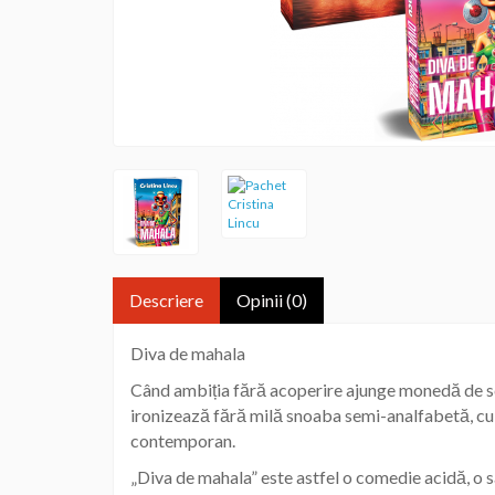
Descriere
Opinii (0)
Diva de mahala
Când ambiția fără acoperire ajunge monedă de sch
ironizează fără milă snoaba semi-analfabetă, cu p
contemporan.
„Diva de mahala” este astfel o comedie acidă, o sa