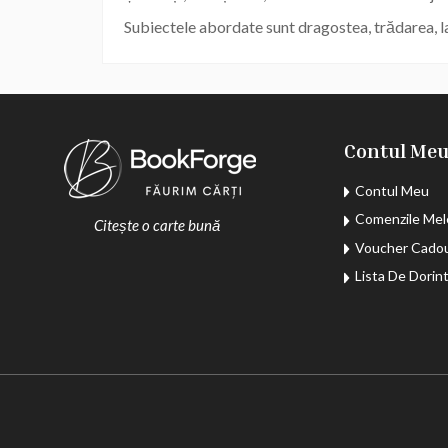
Subiectele abordate sunt dragostea, trădarea, la
Contul Me
Contul Meu
Comenzile Mel
Citește o carte bună
Voucher Cado
Lista De Dorin