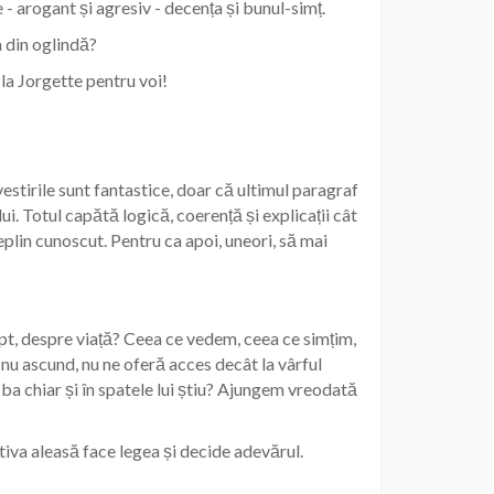
- arogant și agresiv - decența și bunul-simț.
a din oglindă?
 la Jorgette pentru voi!
stirile sunt fantastice, doar că ultimul paragraf
i. Totul capătă logică, coerență și explicații cât
eplin cunoscut. Pentru ca apoi, uneori, să mai
pt, despre viață? Ceea ce vedem, ceea ce simțim,
nu ascund, nu ne oferă acces decât la vârful
, ba chiar și în spatele lui știu? Ajungem vreodată
tiva aleasă face legea și decide adevărul.