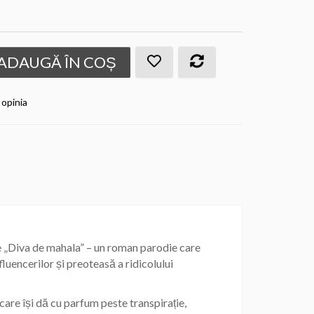
ADAUGĂ ÎN COȘ
 opinia
e „Diva de mahala” – un roman parodie care
luencerilor și preoteasă a ridicolului
care își dă cu parfum peste transpirație,