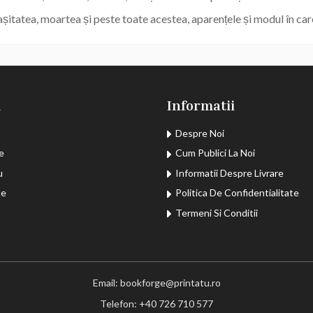
șitatea, moartea și peste toate acestea, aparențele și modul în ca
u
Informatii
Despre Noi
e
Cum Publici La Noi
u
Informatii Despre Livrare
te
Politica De Confidentialitate
Termeni Si Conditii
Email: bookforge@printatu.ro
Telefon: +40 726 710 577