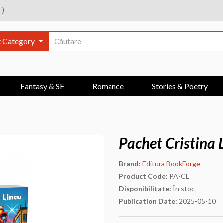
e
)
t Category
Fantasy & SF
Romance
Stories & Poetry
Pachet Cristina 
Brand:
Editura BookForge
Product Code:
PA-CL
Disponibilitate:
În stoc
Publication Date:
2025-05-10