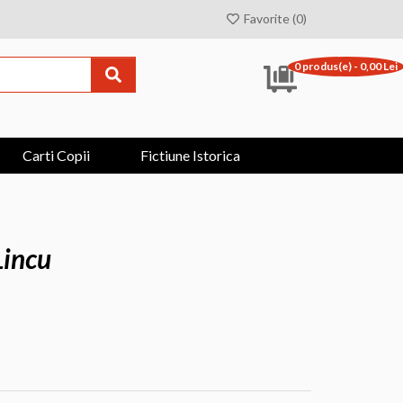
Favorite (0)
0 produs(e) - 0,00 Lei
Carti Copii
Fictiune Istorica
Lincu