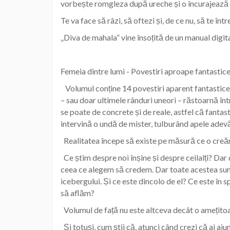
vorbește romgleza după ureche și o încurajează pe
Te va face să râzi, să oftezi și, de ce nu, să te î
„Diva de mahala” vine însoțită de un manual digita
Femeia dintre lumi - Povestiri aproape fantastic
Volumul conține 14 povestiri aparent fantastice c
– sau doar ultimele rânduri uneori – răstoarnă înt
se poate de concrete și de reale, astfel că fantas
intervină o undă de mister, tulburând apele adevăr
Realitatea începe să existe pe măsură ce o creă
Ce știm despre noi înșine și despre ceilalți? Da
ceea ce alegem să credem. Dar toate acestea sunt 
icebergului. Și ce este dincolo de el? Ce este în s
să aflăm?
Volumul de față nu este altceva decât o amețitoar
Și totuși, cum știi că, atunci când crezi că ai ajuns 