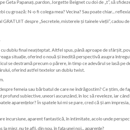
 Geta Papanaș, pardon, Jorgette Beignet cu doi de „t”, să sfideze 
ntrebi cu groază: N-o fi colega mea? Vecina? Sau poate chiar... reflexi
l GRATUIT despre „Secretele, misterele și tainele vieții”, cadou de
e
u dublu final neașteptat. Altfel spus, până aproape de sfârșit, pove
reaga situație, oferind o nouă și inedită perspectivă asupra întregulu
ticul se destramă precum o părere, în timp ce adevărul se lasă pe d
ului, oferind astfel textelor un dublu twist.
m.
r despre femeia sau bărbatul de care ne îndrăgostim? Ce știm, de fa
profund subiective, uneori ascunzând, în loc să reveleze, iar când 
patele aparențelor? În spatele lui mi se pare, cred că și am impresia
e incursiune, aparent fantastică, în intimitate, acolo unde perspec
la miez, nu te afli, din nou, în fața unei noi... aparențe?