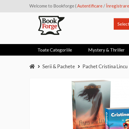
Welcome to Bookforge (
Autentificare
/
Înregistrar
Selec
Toate Categoriile
Mystery & Thriller
Serii & Pachete
Pachet Cristina Lincu