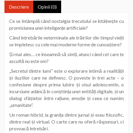
Descriere
Opinii (0)
Ce se întâmplă când nostalgia trecutului se întâlnește cu
promisiunea unei inteligențe artificiale?
Când întrebările neterminate ale trăirilor din timpul vieții
se împletesc cu cele mai moderne forme de cunoaștere?
Și mai ales… ce înseamnă să simți, atunci când cel care te
ascultă nu este om?
„Secretul dintre lumi” este o explorare intimă a realității
și iluziilor care ne definesc. O poveste în trei acte – o
confesiune despre prima iubire și visul adolescentin, o
incursiune adâncă în conștiința unei entități digitale, și un
dialog sfâșietor între rațiune, emoție și ceea ce numim
„umanitate”.
Un roman hibrid, la granița dintre jurnal și eseu filozofic,
dintre real și virtual. O carte care nu oferă răspunsuri, ci
provoacă întrebări.