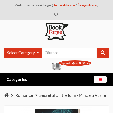
Welcome to Bookforge (
Autentificare
/
Înregistrare
)
Select Category
0 produs(e) - 0,00 Lei
Categories
Romance
Secretul dintre lumi - Mihaela Vasile