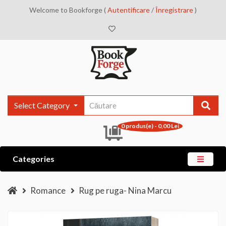
Welcome to Bookforge (
Autentificare
/
Înregistrare
)
Select Category
0 produs(e) - 0,00 Lei
Categories
Romance
Rug pe ruga- Nina Marcu