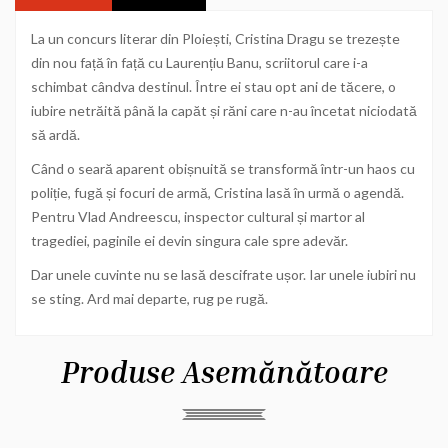
La un concurs literar din Ploiești, Cristina Dragu se trezește
din nou față în față cu Laurențiu Banu, scriitorul care i-a
schimbat cândva destinul. Între ei stau opt ani de tăcere, o
iubire netrăită până la capăt și răni care n-au încetat niciodată
să ardă.
Când o seară aparent obișnuită se transformă într-un haos cu
poliție, fugă și focuri de armă, Cristina lasă în urmă o agendă.
Pentru Vlad Andreescu, inspector cultural și martor al
tragediei, paginile ei devin singura cale spre adevăr.
Dar unele cuvinte nu se lasă descifrate ușor. Iar unele iubiri nu
se sting. Ard mai departe, rug pe rugă.
Produse Asemănătoare