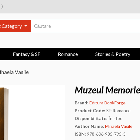
e
)
t Category
Fantasy & SF
Romance
Stories & Poetry
haela Vasile
Muzeul Memoriei
Brand:
Editura BookForge
Product Code:
SF-Romance
Disponibilitate:
În stoc
Author Name:
Mihaela Vasile
ISBN:
978-606-985-795-3