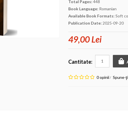
Total Pages:
448
Book Language:
Romanian
Available Book Formats:
Soft c
Publication Date:
2025-09-20
49,00 Lei
Cantitate:
0 opinii
Spune-ţi
/