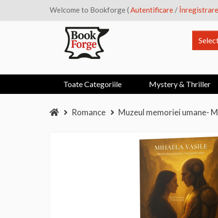
Welcome to Bookforge (
Autentificare
/
Înregistrar
Selec
Toate Categoriile
Mystery & Thriller
Romance
Muzeul memoriei umane- Mi