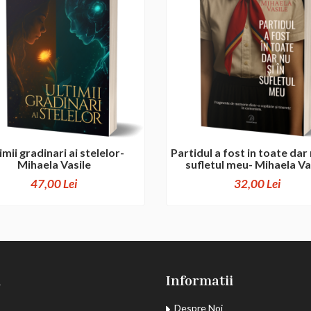
imii gradinari ai stelelor-
Partidul a fost in toate dar n
Mihaela Vasile
sufletul meu- Mihaela Va
47,00 Lei
32,00 Lei
u
Informatii
Despre Noi