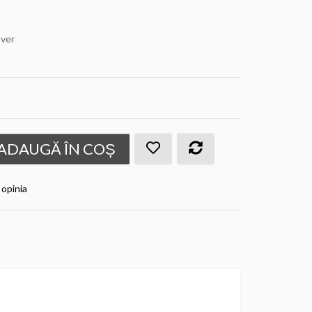
over
ADAUGĂ ÎN COȘ
 opinia