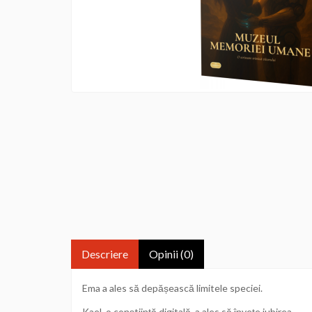
Descriere
Opinii (0)
Ema a ales să depășească limitele speciei.
Kael, o conștiință digitală, a ales să învețe iubirea.