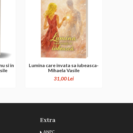
u si in
Lumina care invata sa iubeasca-
sile
Mihaela Vasile
31,00 Lei
Extra
ANPC