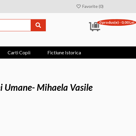
Favorite (0)
0 produs(e) - 0,00 Lei
Carti Copii
Fictiune Istorica
 Umane- Mihaela Vasile