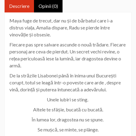
Descriere
Opinii (0)
Maya fuge de trecut, dar nu și de bărbatul care i-a
distrus viața, Amalia dispare, Radu se pierde între
vinovăție și obsesie.
Fiecare pas spre salvare ascunde o nouă trădare. Fiecare
personaj are ceva de pierdut. Un secret vechi revine, o
rețea periculoasă iese la lumină, iar dragostea devine o
armă.
De la străzile Lisabonei până în inima unui București
corupt, totul se leagă într-o poveste care arde , despre
vină, dorință și puterea întunecată a adevărului.
Unele iubiri se sting.
Altele te sfâșie, bucată cu bucată.
În lumea lor, dragostea nu se spune.
Se mușcă, se minte, se plânge.