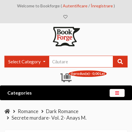
Welcome to Bookforge (
Autentificare
/
Înregistrare
)
Select Category
0 produs(e) - 0,00 Lei
Categories
Romance
Dark Romance
Secrete murdare- Vol. 2- Anays M.