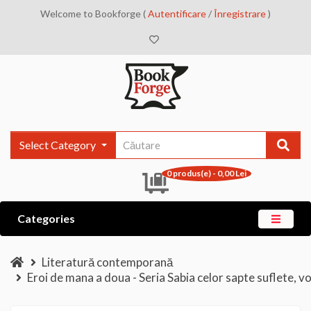
Welcome to Bookforge (
Autentificare
/
Înregistrare
)
Select Category
0 produs(e) - 0,00 Lei
Categories
Literatură contemporană
Eroi de mana a doua - Seria Sabia celor sapte suflete, v