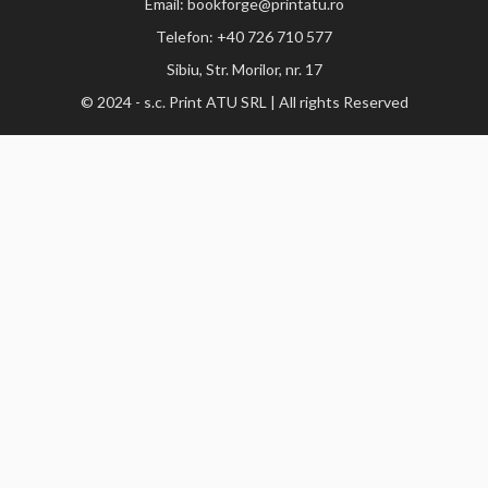
Email: bookforge@printatu.ro
Telefon: +40 726 710 577
Sibiu, Str. Morilor, nr. 17
© 2024 - s.c. Print ATU SRL | All rights Reserved