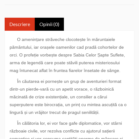
Descriere
Opinii (0)
O amenințare străveche clocotește în măruntaiele
pământului, iar orașele oamenilor cad pradă cohortelor de
orci. O profeție vorbește despre Sabia Celor Șapte Suflete,
arma de legendă care poate stăvili puterea misteriosului
mag întunecat aflat în fruntea fiarelor însetate de sânge.
În căutarea ei pornește un grup de aventurieri format
dintr-un pierde-vară cu un apetit vorace, o războinică
măcinată de crize existențiale, un consilier a cărui
superputere este birocrația, un prinț cu mintea ascuțită ca o
lingură și un vrăjitor trecut de pragul senilității.
În călătoria lor, ei vor face gafe diplomatice, vor stârni
războaie civile, vor rezolva conflicte cu ajutorul sațierii
semantice și vor consuma cantități enorme de mâncare și