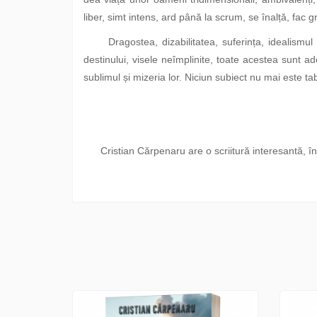
liber, simt intens, ard până la scrum, se înalță, fac g
Dragostea, dizabilitatea, suferința, idealismul dus
destinului, visele neîmplinite, toate acestea sunt ad
sublimul și mizeria lor. Niciun subiect nu mai este 
Cristian Cărpenaru are o scriitură interesantă, încl