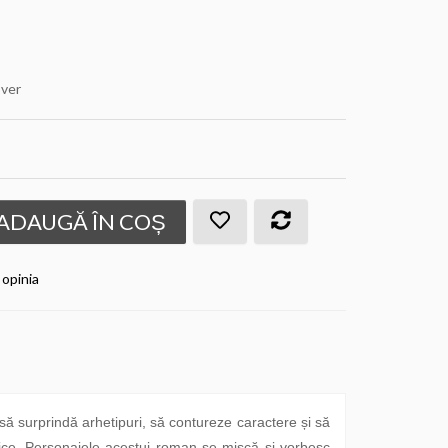
over
ADAUGĂ ÎN COȘ
 opinia
 să surprindă arhetipuri, să contureze caractere și să
logice. Personajele acestui roman se mișcă și vorbesc