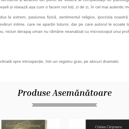
reșeli și visează așa cum o facem noi toți, zi de zi, în cel mai autentic m
 la extrem, pasiunea fizică, sentimentul religios, ipocrizia noastră ș
evăruri intime, care ne aparțin tuturor, dar pe care autorul le scoate 
tabu, niciun derapaj uman nu rămâne neanalizat cu microscopul unui pro
inată spre introspecție, într-un registru grav, pe alocuri dramatic.
Produse Asemănătoare