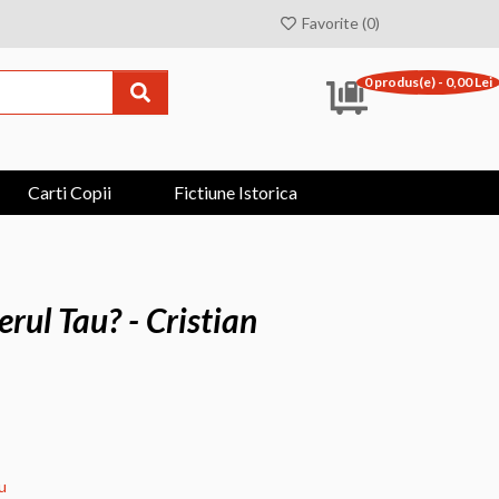
Favorite (0)
0 produs(e) - 0,00 Lei
Carti Copii
Fictiune Istorica
rul Tau? - Cristian
u