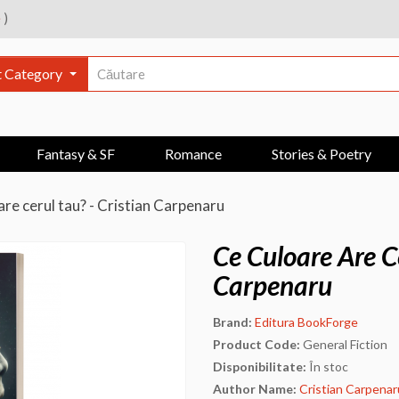
e
)
t Category
Fantasy & SF
Romance
Stories & Poetry
are cerul tau? - Cristian Carpenaru
Ce Culoare Are Ce
Carpenaru
Brand:
Editura BookForge
Product Code:
General Fiction
Disponibilitate:
În stoc
Author Name:
Cristian Carpenar