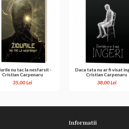
urile nu tac la nesfarsit -
Daca tata nu ar fi visat ing
Cristian Carpenaru
Cristian Carpenaru
35,00 Lei
38,00 Lei
u
Informatii