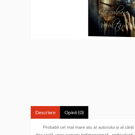
Descriere
Opinii (0)
Probabil cel mai mare atu al autorului și al cărții d
dea viață unor oameni tridimensionali, ambivalenți, 