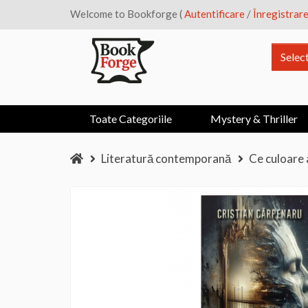
Welcome to Bookforge (
Autentificare
/
Înregistrar
Selec
Toate Categoriile
Mystery & Thriller
Literatură contemporană
Ce culoare 