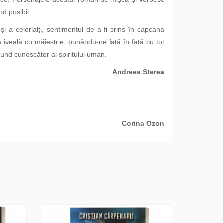
od posibil.
i a celorlalți, sentimentul de a fi prins în capcana
la iveală cu măiestrie, punându-ne față în față cu tot
fund cunoscător al spiritului uman.
Andreea Sterea
Corina Ozon