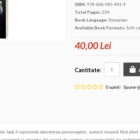
ISBN:
978-606-985-441-9
Total Pages:
234
Book Language:
Romanian
Available Book Formats:
Soft c
40,00 Lei
Cantitate:
0 opinii
Spune-ţi
/
e față îl reprezintă abordarea personajelor, autorul reușind fără efort
verosimili și atractivi din punct de vedere al complexității lor psiho