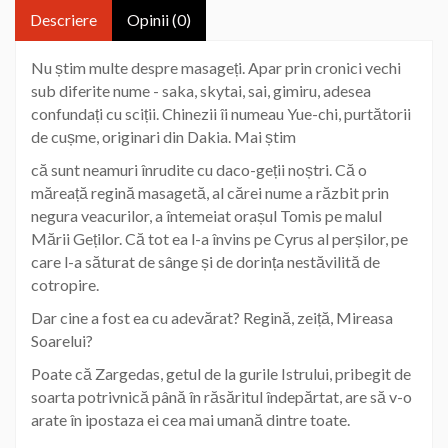
Descriere
Opinii (0)
Nu știm multe despre masageți. Apar prin cronici vechi
sub diferite nume - saka, skytai, sai, gimiru, adesea
confundați cu sciții. Chinezii îi numeau Yue-chi, purtătorii
de cușme, originari din Dakia. Mai știm
că sunt neamuri înrudite cu daco-geții noștri. Că o
măreață regină masagetă, al cărei nume a răzbit prin
negura veacurilor, a întemeiat orașul Tomis pe malul
Mării Geților. Că tot ea l-a învins pe Cyrus al perșilor, pe
care l-a săturat de sânge și de dorința nestăvilită de
cotropire.
Dar cine a fost ea cu adevărat? Regină, zeiță, Mireasa
Soarelui?
Poate că Zargedas, getul de la gurile Istrului, pribegit de
soarta potrivnică până în răsăritul îndepărtat, are să v-o
arate în ipostaza ei cea mai umană dintre toate.