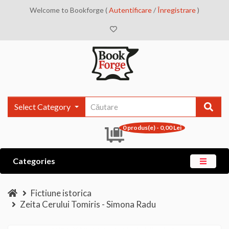
Welcome to Bookforge (
Autentificare
/
Înregistrare
)
Select Category
0 produs(e) - 0,00 Lei
Categories
Fictiune istorica
Zeita Cerului Tomiris - Simona Radu