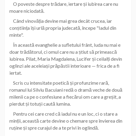
O poveste despre trădare, iertare și iubirea care nu
moare niciodată.
Când vinovăția devine mai grea decât crucea, iar
conștiința își urlă propria judecată, începe "Iadul din
minte".
În această evanghelie a sufletului frânt, Iuda nu mai e
doar trădătorul, ci omul care nu a știut să primească
iubirea. Pilat, Maria Magdalena, Lucifer și ceilalți devin
oglinzi ale aceleiași prăpăstii interioare — frica de a fi
iertat.
Scris cu intensitate poetică și profunzime rară,
romanul lui Silviu Bacuiani redă o dramă veche de două
milenii ca pe o confesiune a fiecărui om care a greșit, a
pierdut și totuși caută lumina.
Pentru cei care cred că iadul nu e un loc, ci o stare a
minții, această carte devine o chemare spre învierea din
rușine și spre curajul de a te privi în oglindă.