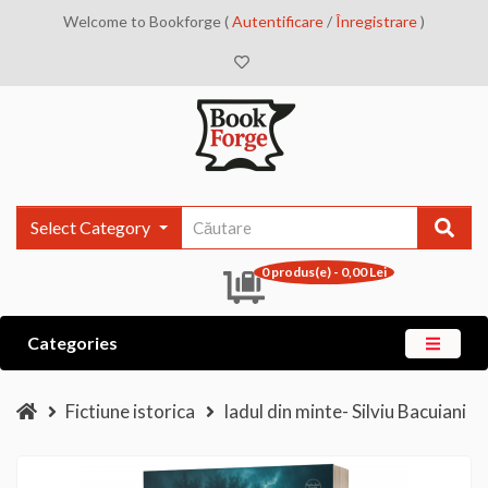
Welcome to Bookforge (
Autentificare
/
Înregistrare
)
Select Category
0 produs(e) - 0,00 Lei
Categories
Fictiune istorica
Iadul din minte- Silviu Bacuiani