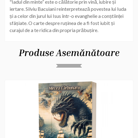
"Iadul din minte” este o călătorie prin vină, iubire și
iertare. Silviu Bacuiani reinterpretează povestea lui Iuda
și a celor din jurul lui Isus într-o evanghelie a conștiinței
sfâșiate. O carte despre rușinea de a fi fost iubit și
curajul de a te ridica din propria prăbușire.
Produse Asemănătoare