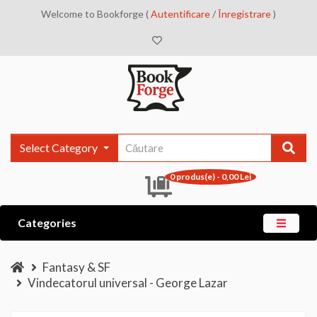
Welcome to Bookforge (
Autentificare
/
Înregistrare
)
Select Category
0 produs(e) - 0,00 Lei
Categories
Fantasy & SF
Vindecatorul universal - George Lazar