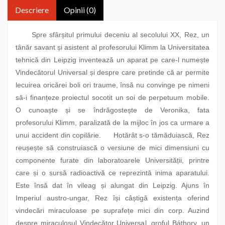
Descriere
Opinii (0)
Spre sfârșitul primului deceniu al secolului XX, Rez, un
tânăr savant și asistent al profesorului Klimm la Universitatea
tehnică din Leipzig inventează un aparat pe care-l numește
Vindecătorul Universal și despre care pretinde că ar permite
lecuirea oricărei boli ori traume, însă nu convinge pe nimeni
să-i finanțeze proiectul socotit un soi de perpetuum mobile.
O cunoaște și se îndrăgostește de Veronika, fata
profesorului Klimm, paralizată de la mijloc în jos ca urmare a
unui accident din copilărie. Hotărât s-o tămăduiască, Rez
reușește să construiască o versiune de mici dimensiuni cu
componente furate din laboratoarele Universității, printre
care și o sursă radioactivă ce reprezintă inima aparatului.
Este însă dat în vileag și alungat din Leipzig. Ajuns în
Imperiul austro-ungar, Rez își câștigă existența oferind
vindecări miraculoase pe suprafețe mici din corp. Auzind
despre miraculosul Vindecător Universal, groful Báthory, un