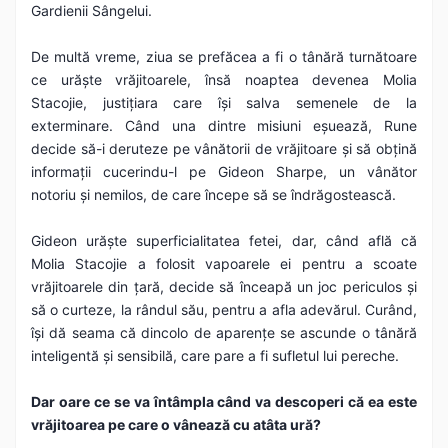
Gardienii Sângelui.
De multă vreme, ziua se prefăcea a fi o tânără turnătoare
ce urăște vrăjitoarele, însă noaptea devenea Molia
Stacojie, justițiara care își salva semenele de la
exterminare. Când una dintre misiuni eșuează, Rune
decide să-i deruteze pe vânătorii de vrăjitoare și să obțină
informații cucerindu-l pe Gideon Sharpe, un vânător
notoriu și nemilos, de care începe să se îndrăgostească.
Gideon urăște superficialitatea fetei, dar, când află că
Molia Stacojie a folosit vapoarele ei pentru a scoate
vrăjitoarele din țară, decide să înceapă un joc periculos și
să o curteze, la rândul său, pentru a afla adevărul. Curând,
își dă seama că dincolo de aparențe se ascunde o tânără
inteligentă și sensibilă, care pare a fi sufletul lui pereche.
Dar oare ce se va întâmpla când va descoperi că ea este
vrăjitoarea pe care o vânează cu atâta ură?