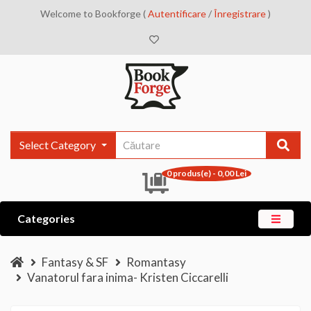
Welcome to Bookforge (
Autentificare
/
Înregistrare
)
Select Category
0 produs(e) - 0,00 Lei
Categories
Fantasy & SF
Romantasy
Vanatorul fara inima- Kristen Ciccarelli