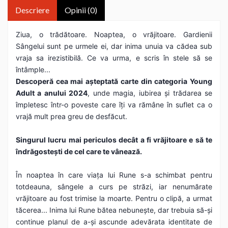
Descriere
Opinii (0)
Ziua, o trădătoare. Noaptea, o vrăjitoare. Gardienii
Sângelui sunt pe urmele ei, dar inima unuia va cădea sub
vraja sa irezistibilă. Ce va urma, e scris în stele să se
întâmple...
Descoperă cea mai așteptată carte din categoria Young
Adult a anului 2024
, unde magia, iubirea și trădarea se
împletesc într-o poveste care îți va rămâne în suflet ca o
vrajă mult prea greu de desfăcut.
Singurul lucru mai periculos decât a fi vrăjitoare e să te
îndrăgostești de cel care te vânează.
În noaptea în care viața lui Rune s-a schimbat pentru
totdeauna, sângele a curs pe străzi, iar nenumărate
vrăjitoare au fost trimise la moarte. Pentru o clipă, a urmat
tăcerea... Inima lui Rune bătea nebunește, dar trebuia să-și
continue planul de a-și ascunde adevărata identitate de