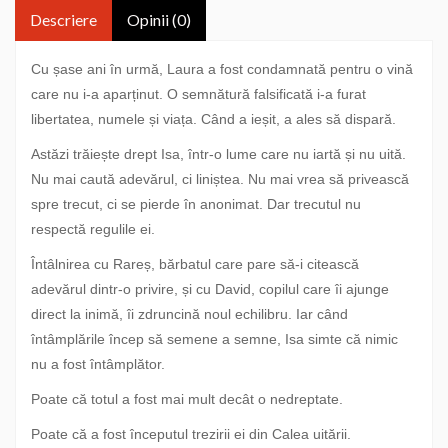
Descriere
Opinii (0)
Cu șase ani în urmă, Laura a fost condamnată pentru o vină
care nu i-a aparținut. O semnătură falsificată i-a furat
libertatea, numele și viața. Când a ieșit, a ales să dispară.
Astăzi trăiește drept Isa, într-o lume care nu iartă și nu uită.
Nu mai caută adevărul, ci liniștea. Nu mai vrea să privească
spre trecut, ci se pierde în anonimat. Dar trecutul nu
respectă regulile ei.
Întâlnirea cu Rareș, bărbatul care pare să-i citească
adevărul dintr-o privire, și cu David, copilul care îi ajunge
direct la inimă, îi zdruncină noul echilibru. Iar când
întâmplările încep să semene a semne, Isa simte că nimic
nu a fost întâmplător.
Poate că totul a fost mai mult decât o nedreptate.
Poate că a fost începutul trezirii ei din Calea uitării.