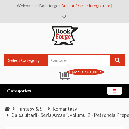
Welcome to Bookforge (
Autentificare
/
Înregistrare
)
Select Category
0 produs(e) - 0,00 Lei
Categories
Fantasy & SF
Romantasy
Calea uitarii - Seria Arcanii, volumul 2 - Petronela Prepe