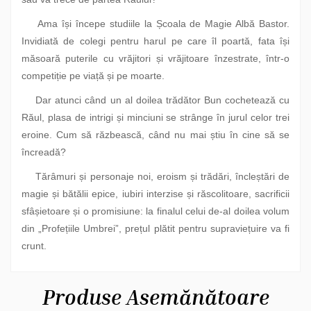
Ama își începe studiile la Școala de Magie Albă Bastor.
Invidiată de colegi pentru harul pe care îl poartă, fata își
măsoară puterile cu vrăjitori și vrăjitoare înzestrate, într-o
competiție pe viață și pe moarte.
Dar atunci când un al doilea trădător Bun cochetează cu
Răul, plasa de intrigi și minciuni se strânge în jurul celor trei
eroine. Cum să răzbească, când nu mai știu în cine să se
încreadă?
Tărâmuri și personaje noi, eroism și trădări, încleștări de
magie și bătălii epice, iubiri interzise și răscolitoare, sacrificii
sfâșietoare și o promisiune: la finalul celui de-al doilea volum
din „Profețiile Umbrei”, prețul plătit pentru supraviețuire va fi
crunt.
Produse Asemănătoare