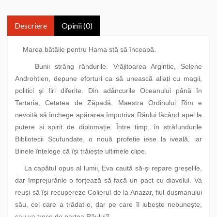
Descriere
Opinii (0)
Marea bătălie pentru Hama stă să înceapă.
Bunii strâng rândurile. Vrăjitoarea Argintie, Selene
Androhtien, depune eforturi ca să unească aliați cu magii,
politici și firi diferite. Din adâncurile Oceanului până în
Tartaria, Cetatea de Zăpadă, Maestra Ordinului Rim e
nevoită să închege apărarea împotriva Răului făcând apel la
putere și spirit de diplomație. Între timp, în străfundurile
Bibliotecii Scufundate, o nouă profeție iese la iveală, iar
Binele înțelege că își trăiește ultimele clipe.
La capătul opus al lumii, Eva caută să-și repare greșelile,
dar împrejurările o forțează să facă un pact cu diavolul. Va
reuși să își recupereze Colierul de la Anazar, fiul dușmanului
său, cel care a trădat-o, dar pe care îl iubește nebunește,
sau va trece de partea Răului?