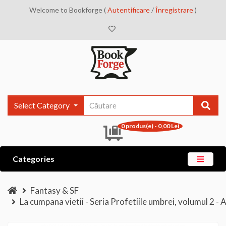
Welcome to Bookforge (
Autentificare
/
Înregistrare
)
Select Category
0 produs(e) - 0,00 Lei
Categories
Fantasy & SF
La cumpana vietii - Seria Profetiile umbrei, volumul 2 