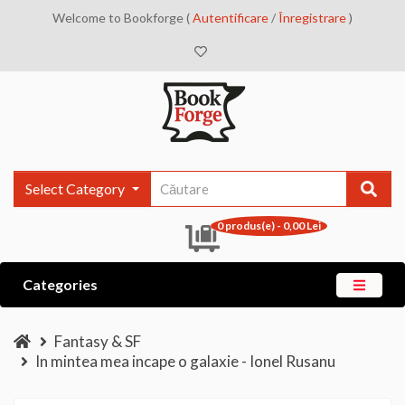
Welcome to Bookforge (
Autentificare
/
Înregistrare
)
Select Category
0 produs(e) - 0,00 Lei
Categories
Fantasy & SF
In mintea mea incape o galaxie - Ionel Rusanu