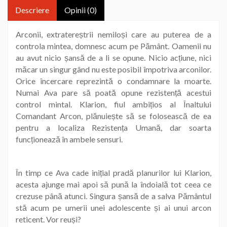
Descriere
Opinii (0)
Arconii, extratereștrii nemiloși care au puterea de a
controla mintea, domnesc acum pe Pământ. Oamenii nu
au avut nicio șansă de a li se opune. Nicio acțiune, nici
măcar un singur gând nu este posibil împotriva arconilor.
Orice încercare reprezintă o condamnare la moarte.
Numai Ava pare să poată opune rezistență acestui
control mintal. Klarion, fiul ambițios al Înaltului
Comandant Arcon, plănuiește să se folosească de ea
pentru a localiza Rezistența Umană, dar soarta
funcționează în ambele sensuri.
În timp ce Ava cade inițial pradă planurilor lui Klarion,
acesta ajunge mai apoi să pună la îndoială tot ceea ce
crezuse până atunci. Singura șansă de a salva Pământul
stă acum pe umerii unei adolescente și ai unui arcon
reticent. Vor reuși?