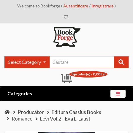
Welcome to Bookforge (
Autentificare
/
Înregistrare
)
Select Category
0 produs(e) - 0,00 Lei
Categories
Producător
Editura Cassius Books
Romance
Levi Vol.2 - Eva L. Laust