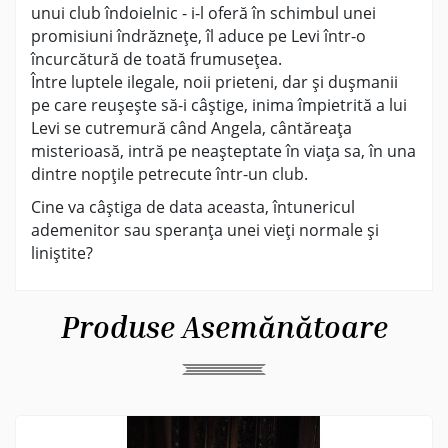
unui club îndoielnic - i-l oferă în schimbul unei
promisiuni îndrăznețe, îl aduce pe Levi într-o
încurcătură de toată frumusețea.
Între luptele ilegale, noii prieteni, dar și dușmanii
pe care reușește să-i câștige, inima împietrită a lui
Levi se cutremură când Angela, cântăreața
misterioasă, intră pe neașteptate în viața sa, în una
dintre nopțile petrecute într-un club.
Cine va câștiga de data aceasta, întunericul
ademenitor sau speranța unei vieți normale și
liniștite?
Produse Asemănătoare