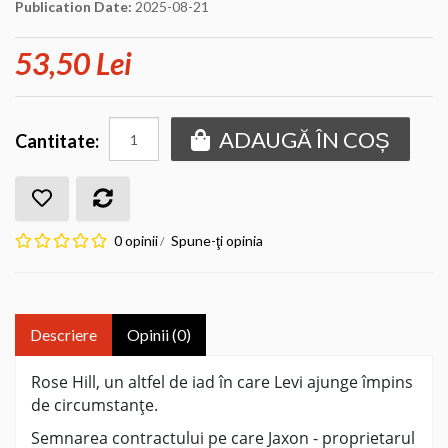
Publication Date:
2025-08-21
53,50 Lei
ADAUGĂ ÎN COȘ
Cantitate:
0 opinii
Spune-ţi opinia
/
Descriere
Opinii (0)
Rose Hill, un altfel de iad în care Levi ajunge împins
de circumstanțe.
Semnarea contractului pe care Jaxon - proprietarul